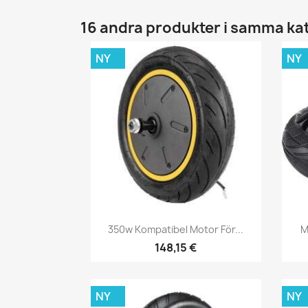
16 andra produkter i samma ka
NY
NY
Snabbvy

350w Kompatibel Motor För...
M
148,15 €
NY
NY