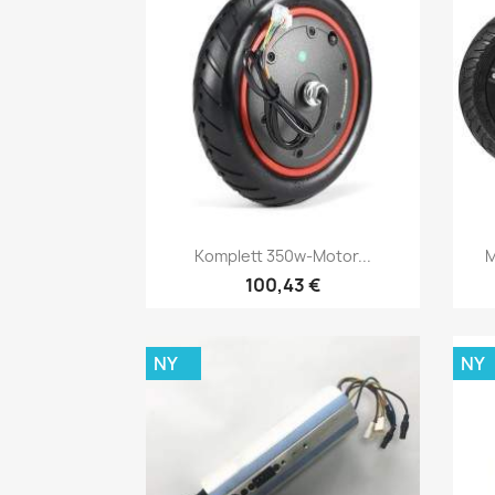
Snabbvy

Komplett 350w-Motor...
M
100,43 €
NY
NY