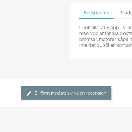
Beskrivning
Produ
Controller 36V App - Vi är
reservdelar för alla elektr
bromsar, motorer, kåpa, t
inte det du söker, kont
Bli först med att skriva en recension