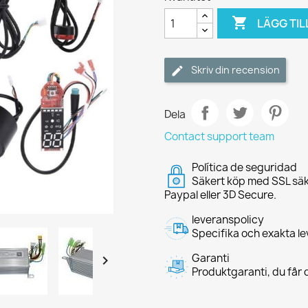

LÄGG TIL
Skriv din recension
Dela
Contact support team
Política de seguridad
Säkert köp med SSL säk
Paypal eller 3D Secure.
leveranspolicy
Specifika och exakta le
Garanti

Produktgaranti, du får d