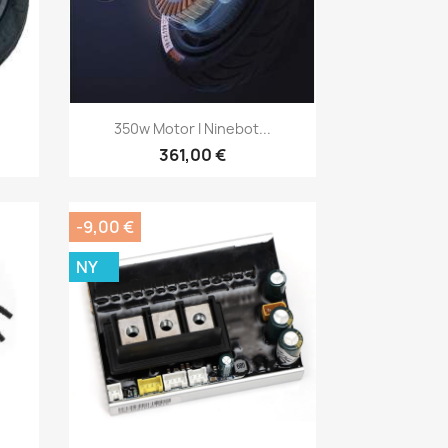
Snabbvy

350w Motor I Ninebot...
361,00 €
-9,00 €
NY