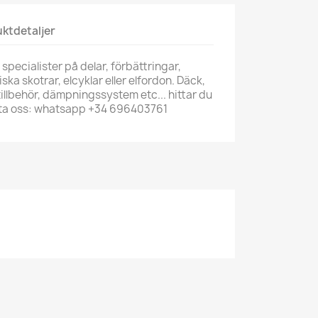
ktdetaljer
 specialister på delar, förbättringar,
iska skotrar, elcyklar eller elfordon. Däck,
illbehör, dämpningssystem etc... hittar du
akta oss: whatsapp +34 696403761