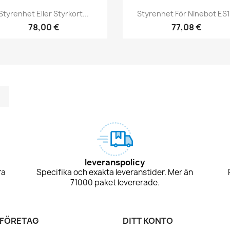
Snabbvy
Snabbvy


Styrenhet Eller Styrkort...
Styrenhet För Ninebot ES1.
78,00 €
77,08 €
m
kedIn
TikTok
leveranspolicy
ra
Specifika och exakta leveranstider. Mer än
71000 paket levererade.
 FÖRETAG
DITT KONTO