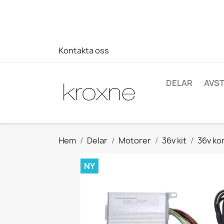
Om du inte har hittat produkten du letar efter eller har fr
696403761
Kontakta oss
DELAR
AVS
Hem
Delar
Motorer
36v kit
36v k
NY