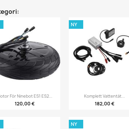
tegori:
NY
Snabbvy
Snabbvy


otor För Ninebot ES1 ES2...
Komplett Vattentät...
120,00 €
182,00 €
NY