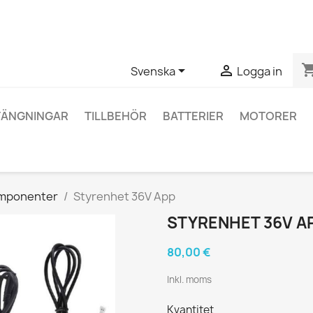
ågor om en specifik produkt kan du kontakta oss via WhatsApp fö
shopping_


Svenska
Logga in
TÄNGNINGAR
TILLBEHÖR
BATTERIER
MOTORER
omponenter
Styrenhet 36V App
STYRENHET 36V A
80,00 €
Inkl. moms
Kvantitet