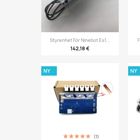
Snabbvy

Styrenhet För Ninebot Es1...
F
142,18 €
NY
NY
(1)