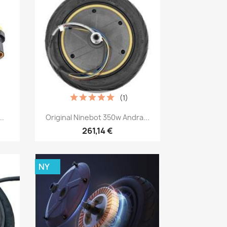
(1)
Snabbvy

..
Original Ninebot 350w Andra...
261,14 €
NY