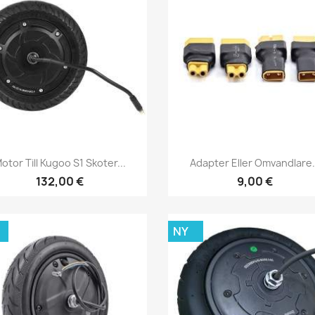
Snabbvy
Snabbvy


otor Till Kugoo S1 Skoter...
Adapter Eller Omvandlare.
132,00 €
9,00 €
NY