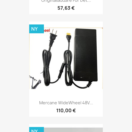
Originalladdare För Det...
57,63 €
NY
Mercane WideWheel 48V...
110,00 €
NY