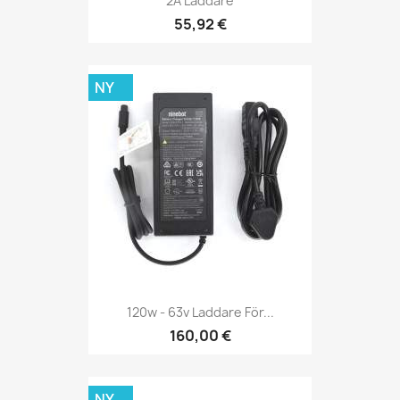
2A Laddare
55,92 €
NY
120w - 63v Laddare För...
160,00 €
NY