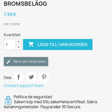
BROMSBELÄGG
7,59 €
Inkl. moms
Kvantitet

LÄGG TILL I VARUKORGEN
Skriv din recension
Dela
Contact support team
Política de seguridad
Säkert köp med SSL säkerhetscertifikat. Säkra
betalningsmetoder: Paypal eller 3D Secure.