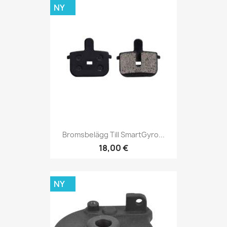
NY
Bromsbelägg Till SmartGyro...
18,00 €
NY