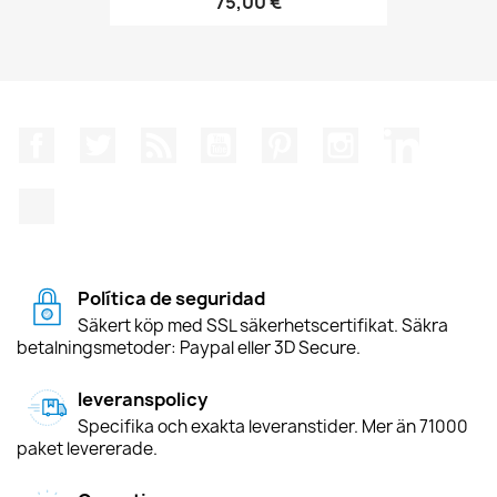
75,00 €
Facebook
Twitter
RSS
YouTube
Pinterest
Instagram
LinkedIn
TikTok
Política de seguridad
Säkert köp med SSL säkerhetscertifikat. Säkra
betalningsmetoder: Paypal eller 3D Secure.
leveranspolicy
Specifika och exakta leveranstider. Mer än 71000
paket levererade.