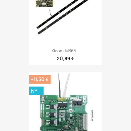
Xiaomi M365...
20,89 €
-11,50 €
NY