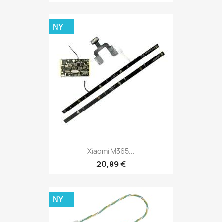
NY
Xiaomi M365...
20,89 €
NY