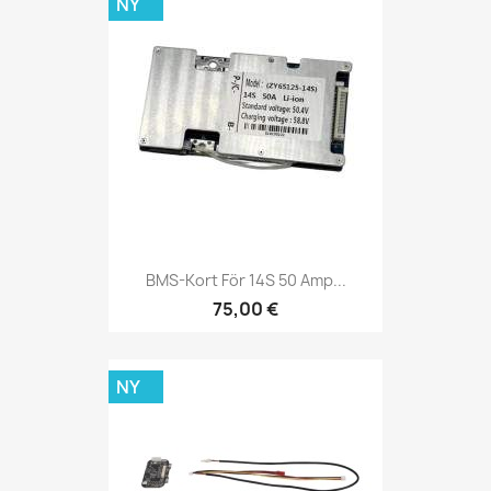
NY
BMS-Kort För 14S 50 Amp...
75,00 €
NY