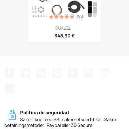
(1)
DUAL52...
348,90 €
Facebook
Twitter
RSS
YouTube
Pinterest
Instagram
LinkedIn
TikTok
Política de seguridad
Säkert köp med SSL säkerhetscertifikat. Säkra
betalningsmetoder: Paypal eller 3D Secure.