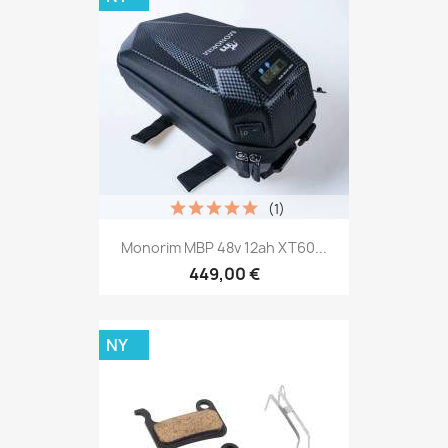
(1)
Monorim MBP 48v 12ah XT60...
449,00 €
NY