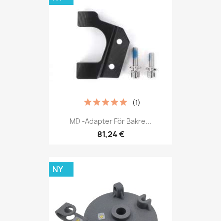
(1)
MD -adapter För Bakre...
81,24 €
NY