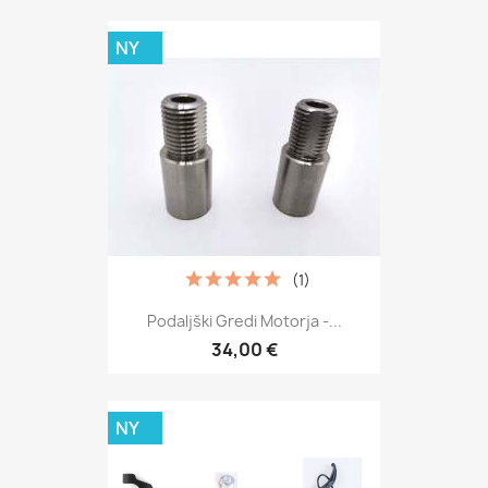
NY
(1)
Podaljški Gredi Motorja -...
34,00 €
NY