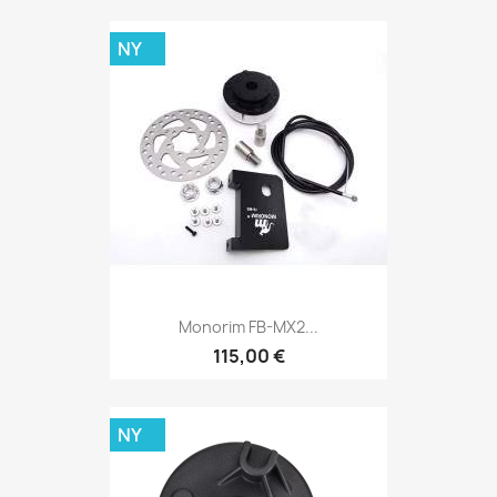
NY
Monorim FB-MX2...
115,00 €
NY