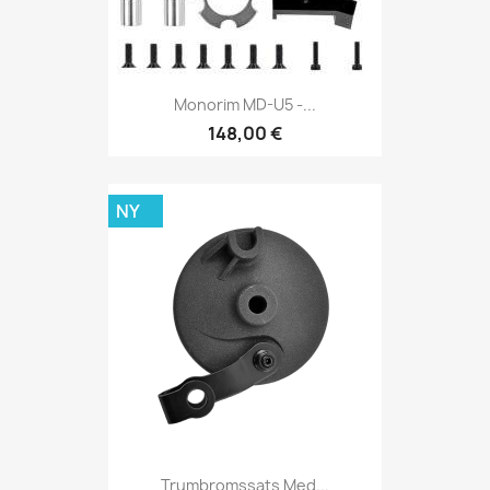
Monorim MD-U5 -...
148,00 €
NY
Trumbromssats Med...