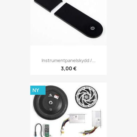
Instrumentpanelskydd /...
3,00 €
NY