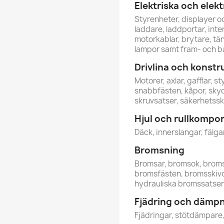
Elektriska och ele
Styrenheter, displayer oc
laddare, laddportar, inte
motorkablar, brytare, tä
lampor samt fram- och ba
Drivlina och konstr
Motorer, axlar, gafflar, s
snabbfästen, kåpor, skyd
skruvsatser, säkerhetssk
Hjul och rullkompo
Däck, innerslangar, fälgar,
Bromsning
Bromsar, bromsok, brom
bromsfästen, bromsskivo
hydrauliska bromssatser
Fjädring och dämp
Fjädringar, stötdämpar