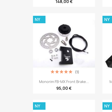
148,00 €
NY
NY
(1)
Snabbvy

Monorim FB-MX Front Brake...
M
95,00 €
NY
NY