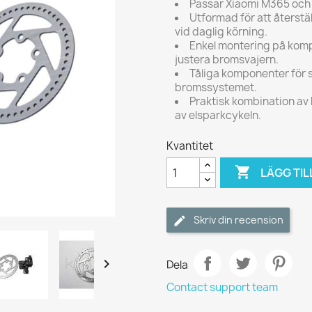
Passar Xiaomi M365 och 
Utformad för att återst
vid daglig körning.
Enkel montering på komp
justera bromsvajern.
Tåliga komponenter för s
bromssystemet.
Praktisk kombination av
av elsparkcykeln.
Kvantitet

LÄGG TIL
Skriv din recension

Dela
Contact support team