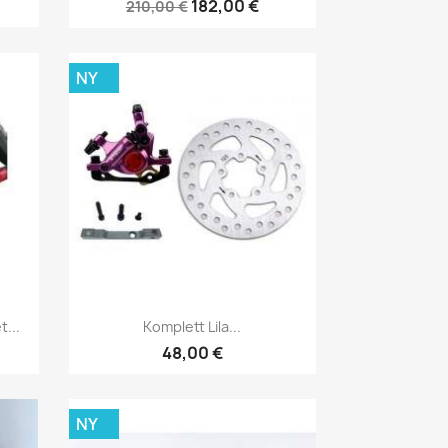
182,00 €
210,00 €
NY
Snabbvy

...
Komplett Lila...
48,00 €
NY