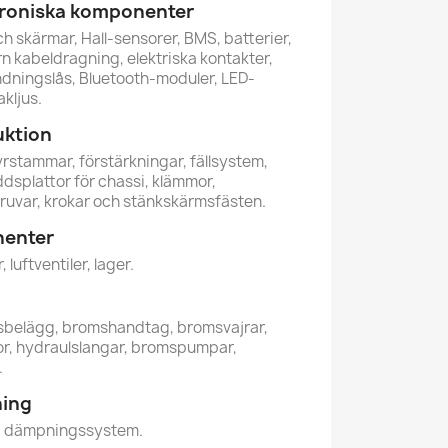
ktroniska komponenter
h skärmar, Hall-sensorer, BMS, batterier,
rn kabeldragning, elektriska kontakter,
ndningslås, Bluetooth-moduler, LED-
kljus.
uktion
tyrstammar, förstärkningar, fällsystem,
dsplattor för chassi, klämmor,
ruvar, krokar och stänkskärmsfästen.
nenter
 luftventiler, lager.
sbelägg, bromshandtag, bromsvajrar,
r, hydraulslangar, bromspumpar,
.
ning
e, dämpningssystem.