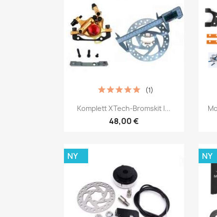
(1)
Snabbvy

Komplett XTech-Bromskit I...
Mo
48,00 €
NY
NY