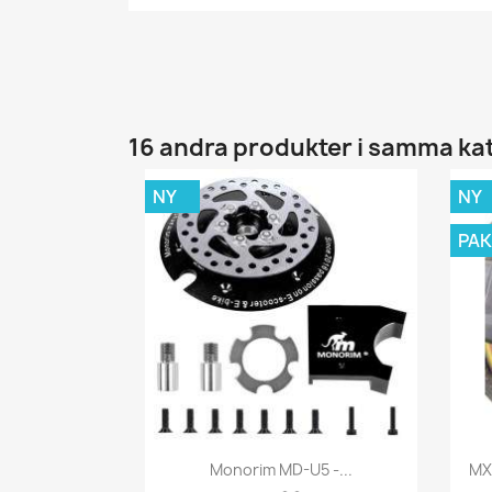
16 andra produkter i samma ka
NY
NY
PAK
Snabbvy

Monorim MD-U5 -...
MX