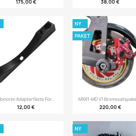
175,00 €
38,00 €
NY
PAKET
Snabbvy
Snabbvy


onorim Adapterfäste För...
MXR1-MD V1 Bromssatspaket
12,00 €
220,00 €
NY