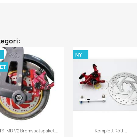
tegori:
NY
ET
Snabbvy
Snabbvy


R1-MD V2 Bromssatspaket...
Komplett Rött...