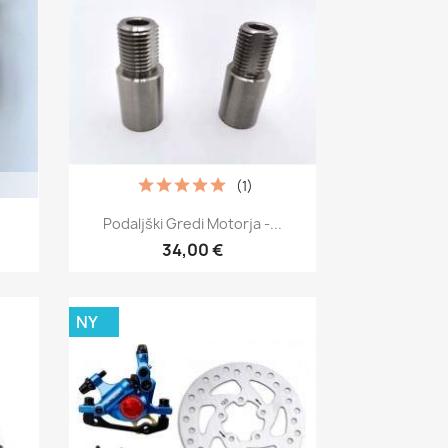
(1)
Snabbvy

Podaljški Gredi Motorja -...
34,00 €
NY