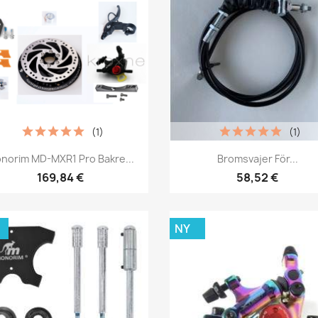
(1)
(1)
Snabbvy
Snabbvy


norim MD-MXR1 Pro Bakre...
Bromsvajer För...
169,84 €
58,52 €
NY