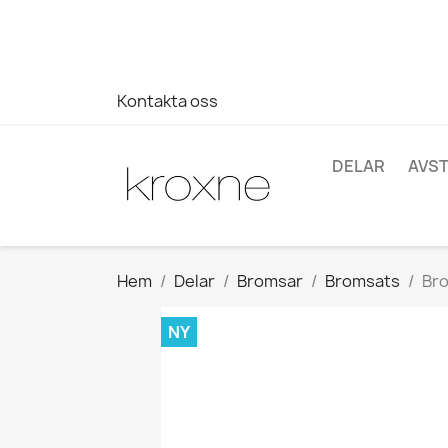
Om du inte har hittat produkten du letar efter eller har fr
696403761
Kontakta oss
DELAR
AVS
Hem
Delar
Bromsar
Bromsats
Bro
NY