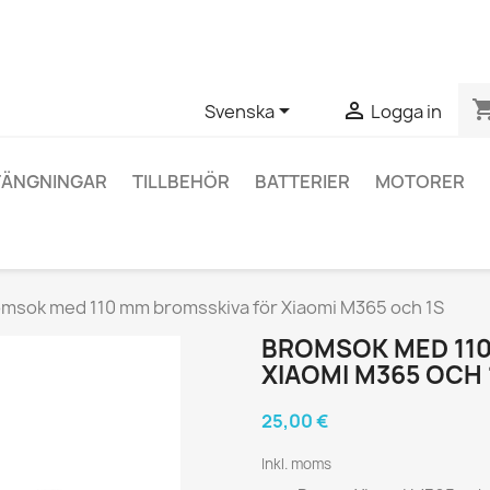
ågor om en specifik produkt kan du kontakta oss via WhatsApp fö
shopping_


Svenska
Logga in
TÄNGNINGAR
TILLBEHÖR
BATTERIER
MOTORER
msok med 110 mm bromsskiva för Xiaomi M365 och 1S
BROMSOK MED 110
XIAOMI M365 OCH 
25,00 €
Inkl. moms