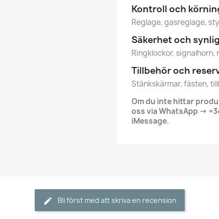
Kontroll och körnin
Reglage, gasreglage, sty
Säkerhet och synli
Ringklockor, signalhorn, 
Tillbehör och reser
Stänkskärmar, fästen, ti
Om du inte hittar produ
oss via WhatsApp -> +34
iMessage.
Bli först med att skriva en recension