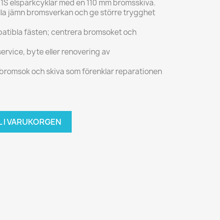
1S elsparkcyklar med en 110 mm bromsskiva.
älla jämn bromsverkan och ge större trygghet
atibla fästen; centrera bromsoket och
ervice, byte eller renovering av
 bromsok och skiva som förenklar reparationen
L I VARUKORGEN