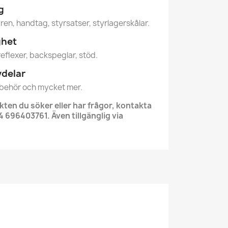
g
ren, handtag, styrsatser, styrlagerskålar.
ghet
reflexer, backspeglar, stöd.
vdelar
llbehör och mycket mer.
kten du söker eller har frågor, kontakta
 696403761. Även tillgänglig via