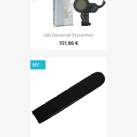
48v Generisk Styrenhet
101,86 €
NY