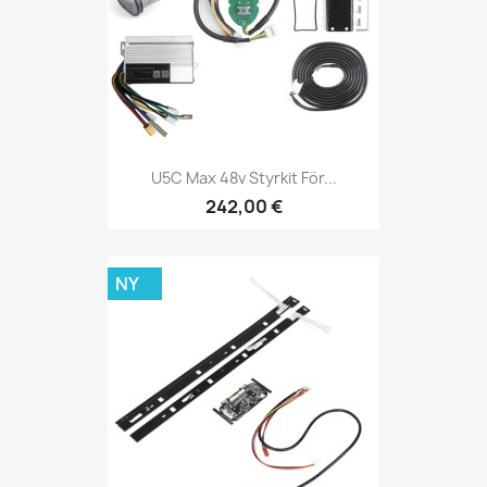
U5C Max 48v Styrkit För...
242,00 €
NY