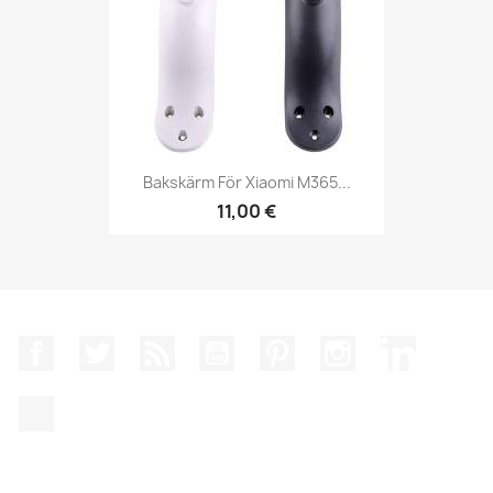
Bakskärm För Xiaomi M365...
11,00 €
Facebook
Twitter
RSS
YouTube
Pinterest
Instagram
LinkedIn
TikTok