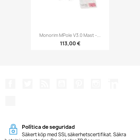
Monorim MPole V3.0 Mast -...
113,00 €
Facebook
Twitter
RSS
YouTube
Pinterest
Instagram
LinkedIn
TikTok
Política de seguridad
Säkert köp med SSL säkerhetscertifikat. Säkra