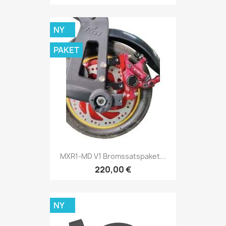
NY
PAKET
MXR1-MD V1 Bromssatspaket...
220,00 €
NY