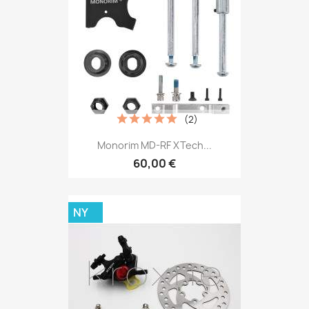
(2)
Monorim MD-RF XTech...
60,00 €
NY