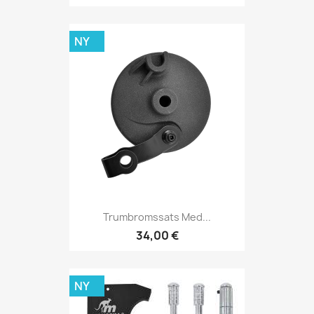
NY
Trumbromssats Med...
34,00 €
NY