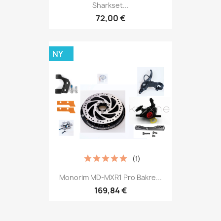
Sharkset...
72,00 €
NY
(1)
Monorim MD-MXR1 Pro Bakre...
169,84 €