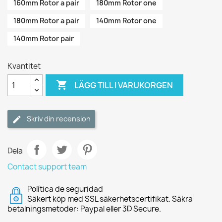
160mm Rotor a pair
180mm Rotor one
180mm Rotor a pair
140mm Rotor one
140mm Rotor pair
Kvantitet

LÄGG TILL I VARUKORGEN
Skriv din recension
Dela
Contact support team
Política de seguridad
Säkert köp med SSL säkerhetscertifikat. Säkra
betalningsmetoder: Paypal eller 3D Secure.