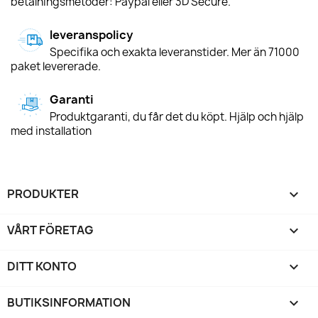
betalningsmetoder: Paypal eller 3D Secure.
leveranspolicy
Specifika och exakta leveranstider. Mer än 71000
paket levererade.
Garanti
Produktgaranti, du får det du köpt. Hjälp och hjälp
med installation
PRODUKTER

VÅRT FÖRETAG

DITT KONTO

BUTIKSINFORMATION
keyboard_arrow_down