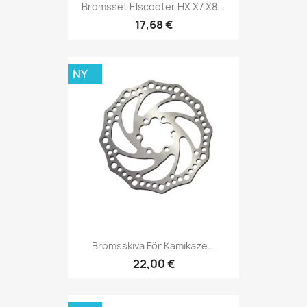
Bromsset Elscooter HX X7 X8...
17,68 €
NY
Bromsskiva För Kamikaze...
22,00 €