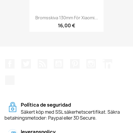
Bromsskiva 130mm För Xiaomi...
16,00 €
Facebook
Twitter
RSS
YouTube
Pinterest
Instagram
LinkedIn
TikTok
Política de seguridad
Säkert köp med SSL säkerhetscertifikat. Säkra
betalningsmetoder: Paypal eller 3D Secure.
leveranspolicy