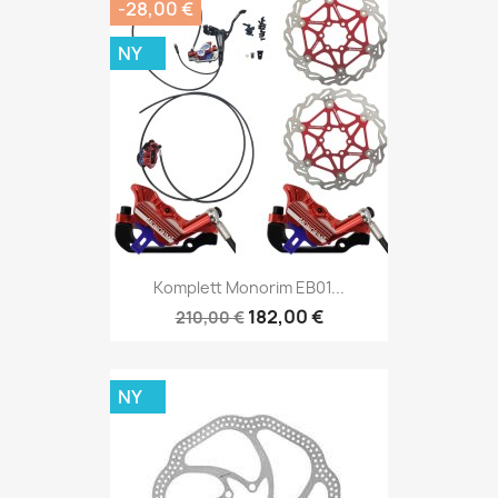
-28,00 €
NY
Komplett Monorim EB01...
182,00 €
210,00 €
NY