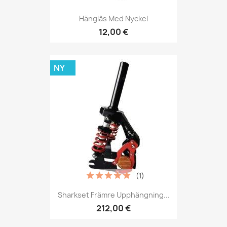
Hänglås Med Nyckel
12,00 €
NY
(1)
Sharkset Främre Upphängning...
212,00 €