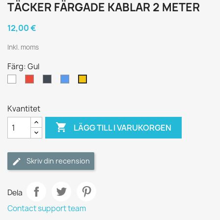
TÄCKER FÄRGADE KABLAR 2 METER
12,00 €
Inkl. moms
Färg: Gul
Vit
Röd
Svart
Blå
Gul
Kvantitet

LÄGG TILL I VARUKORGEN
Skriv din recension
Dela
Contact support team