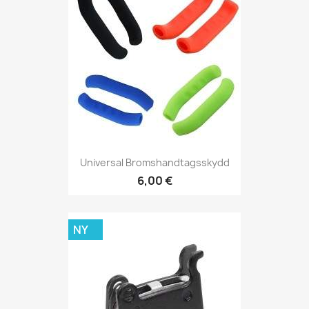
Universal Bromshandtagsskydd
6,00 €
NY