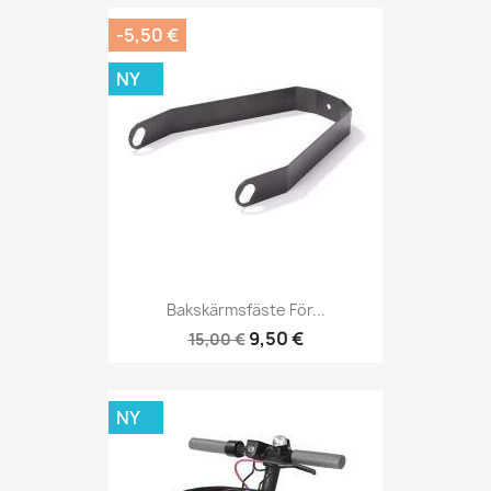
-5,50 €
NY
Bakskärmsfäste För...
9,50 €
15,00 €
NY