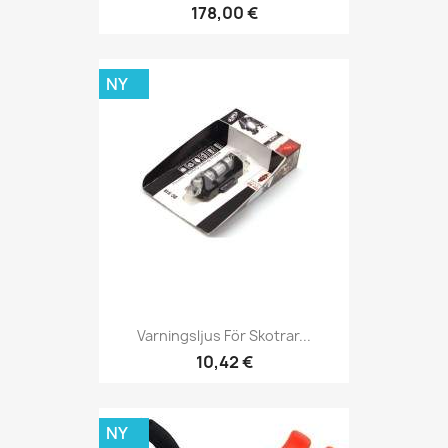
178,00 €
NY
Varningsljus För Skotrar...
10,42 €
NY