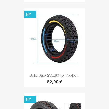
NY
Solid Däck 255x80 För Kaabo...
52,00 €
NY