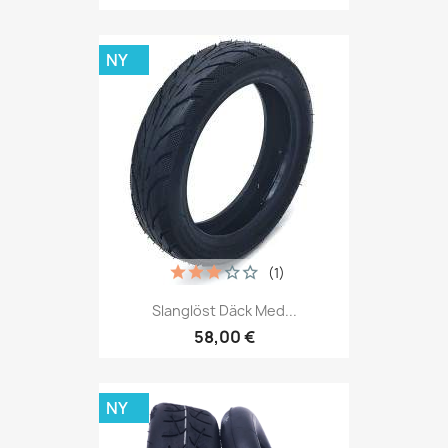
NY
(1)
Slanglöst Däck Med...
58,00 €
NY