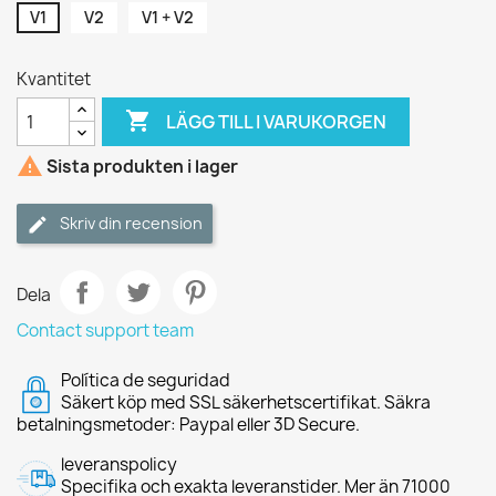
V1
V2
V1 + V2
Kvantitet

LÄGG TILL I VARUKORGEN

Sista produkten i lager
Skriv din recension
Dela
Contact support team
Política de seguridad
Säkert köp med SSL säkerhetscertifikat. Säkra
betalningsmetoder: Paypal eller 3D Secure.
leveranspolicy
Specifika och exakta leveranstider. Mer än 71000