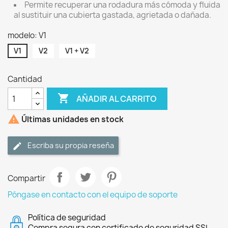
Permite recuperar una rodadura más cómoda y fluida
al sustituir una cubierta gastada, agrietada o dañada.
modelo: V1
V1
V2
V1 + V2
Cantidad

AÑADIR AL CARRITO

Últimas unidades en stock
Escriba su propia reseña
Compartir
Póngase en contacto con el equipo de soporte
Política de seguridad
Compra segura con certificado de seguridad SSL.