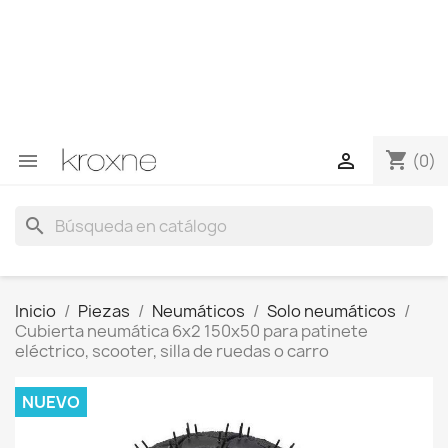
Si no has encontrado el producto que buscas o tienes
dudas sobre un producto en concreto tú puedes
contactar con nosotros a través de Whatsapp para
obtener una respuesta más rápida a tus consultas -->
Whatsapp +34 696403761
shopping_cart


(0)
search
Inicio
Piezas
Neumáticos
Solo neumáticos
Cubierta neumática 6x2 150x50 para patinete
eléctrico, scooter, silla de ruedas o carro
NUEVO