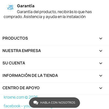
Garantía
Garantía del producto, recibirás lo que has
comprado. Asistencia y ayuda en la instalación
PRODUCTOS

NUESTRA EMPRESA

SU CUENTA

INFORMACIÓN DE LA TIENDA
keyboard_arrow_down
CENTRO DE APOYO

kroxne.com © 2026
HABLA CON NOSOTROS
facebook -
youtube -
instagram