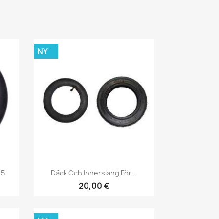
NY
Snabbvy

.5
Däck Och Innerslang För...
20,00 €