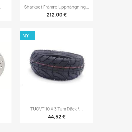
Snabbvy

.
Sharkset Främre Upphängning...
212,00 €
NY
Snabbvy

TUOVT 10 X 3 Tum Däck /...
44,52 €