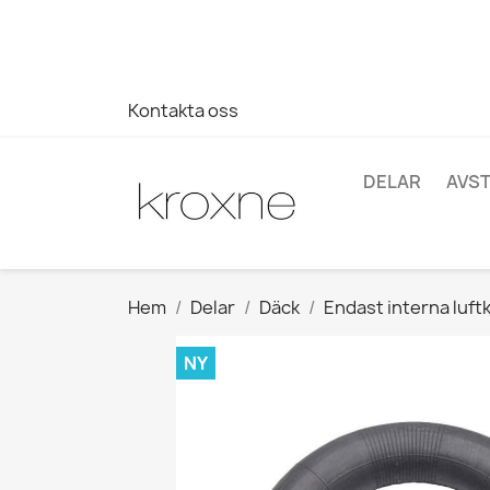
Om du inte har hittat produkten du letar efter eller har fr
696403761
Kontakta oss
DELAR
AVS
Hem
Delar
Däck
Endast interna luf
NY