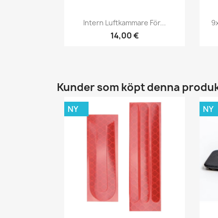
Snabbvy

Intern Luftkammare För...
9x
14,00 €
Kunder som köpt denna produk
NY
NY