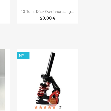
Snabbvy

.
10-Tums Däck Och Innerslang...
20,00 €
NY
(1)