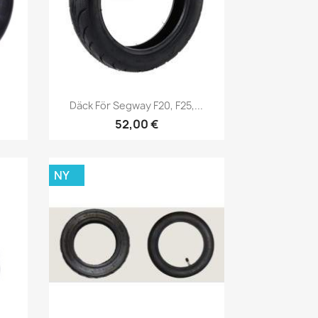
Snabbvy

Däck För Segway F20, F25,...
52,00 €
NY