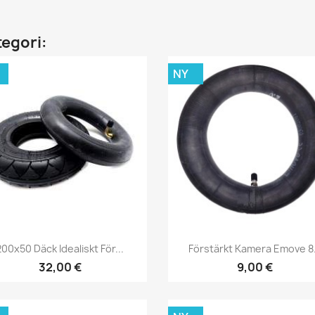
tegori:
NY
Snabbvy
Snabbvy


200x50 Däck Idealiskt För...
Förstärkt Kamera Emove 8
32,00 €
9,00 €