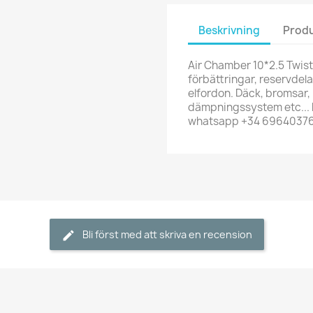
Beskrivning
Produ
Air Chamber 10*2.5 Twiste
förbättringar, reservdelar 
elfordon. Däck, bromsar, 
dämpningssystem etc... h
whatsapp +34 6964037
Bli först med att skriva en recension