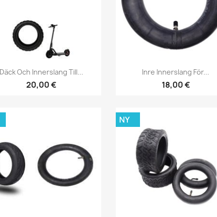
Snabbvy
Snabbvy


Däck Och Innerslang Till...
Inre Innerslang För...
20,00 €
18,00 €
NY