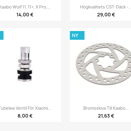
Snabbvy
Snabbvy


Kaabo Wolf 11, 11+, X Pro,...
Högkvalitets CST-Däck -..
14,00 €
29,00 €
NY
Snabbvy
Snabbvy


Tubelee Ventil För Xiaomi...
Bromsskiva Till Kaabo...
8,00 €
21,63 €