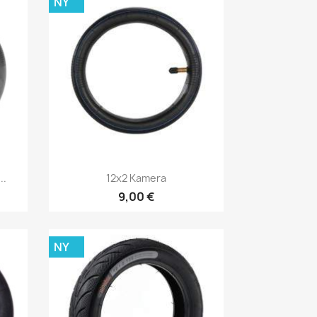
NY
Snabbvy

..
12x2 Kamera
9,00 €
NY