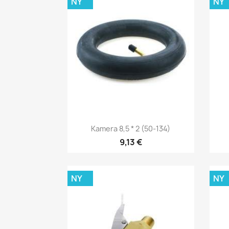
NY
NY
Snabbvy

Kamera 8,5 * 2 (50-134)
9,13 €
NY
NY