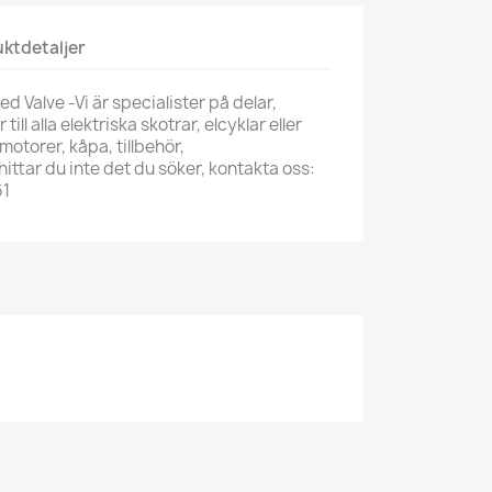
ktdetaljer
d Valve -Vi är specialister på delar,
till alla elektriska skotrar, elcyklar eller
motorer, kåpa, tillbehör,
ittar du inte det du söker, kontakta oss:
61