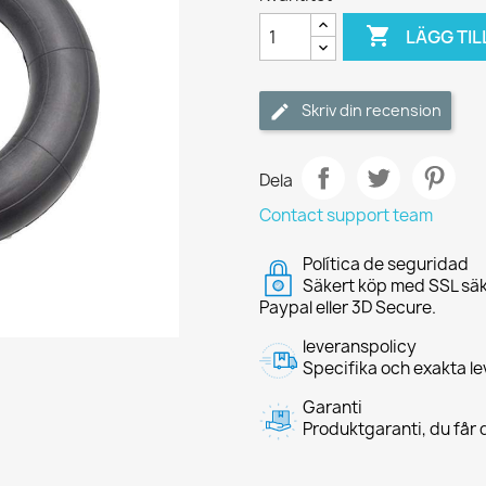

LÄGG TIL
Skriv din recension
Dela
Contact support team
Política de seguridad
Säkert köp med SSL säk
Paypal eller 3D Secure.
leveranspolicy
Specifika och exakta le
Garanti
Produktgaranti, du får d