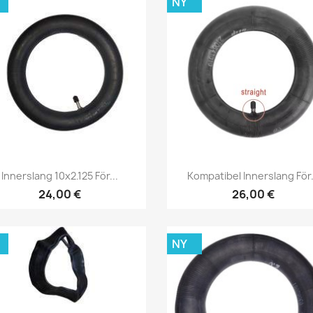
NY
Snabbvy
Snabbvy


Innerslang 10x2.125 För...
Kompatibel Innerslang För.
24,00 €
26,00 €
NY