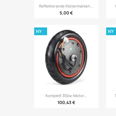
Snabbvy

Reflekterande Klistermärken...
5,00 €
NY
NY
Snabbvy

Komplett 350w-Motor...
100,43 €