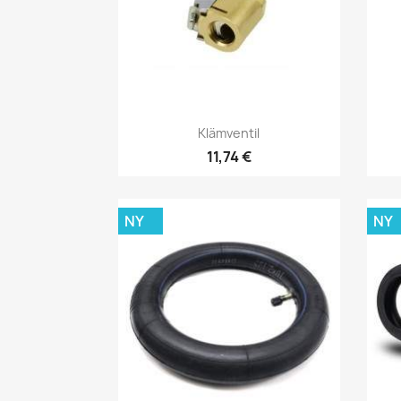
Snabbvy

Klämventil
11,74 €
NY
NY