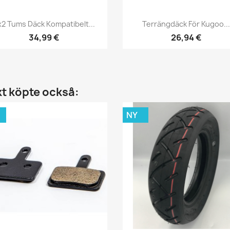
Snabbvy
Snabbvy


2 Tums Däck Kompatibelt...
Terrängdäck För Kugoo..
34,99 €
26,94 €
t köpte också:
NY