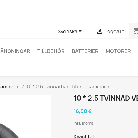
ågor om en specifik produkt kan du kontakta oss via WhatsApp fö
shopping_


Svenska
Logga in
TÄNGNINGAR
TILLBEHÖR
BATTERIER
MOTORER
tkammare
10 * 2.5 tvinnad ventil inre kammare
10 * 2.5 TVINNAD 
16,00 €
Inkl. moms
Kvantitet