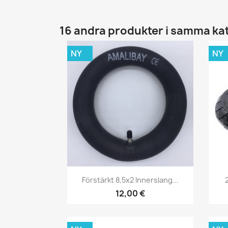
16 andra produkter i samma ka
NY
NY
Snabbvy

Förstärkt 8,5x2 Innerslang...
12,00 €