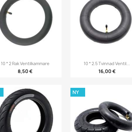
Snabbvy
Snabbvy


10 * 2 Rak Ventilkammare
10 * 2.5 Tvinnad Ventil...
8,50 €
16,00 €
NY