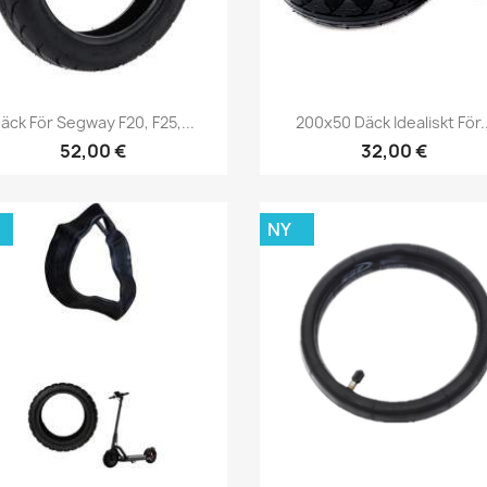
Snabbvy
Snabbvy


äck För Segway F20, F25,...
200x50 Däck Idealiskt För..
52,00 €
32,00 €
NY