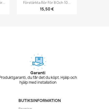
Snabbvy

...
Förstärkta Rör För 8 Och 10...
15,50 €
Garanti
Produktgaranti, du får det du köpt. Hjälp och
hjälp med installation
BUTIKSINFORMATION
Spanien