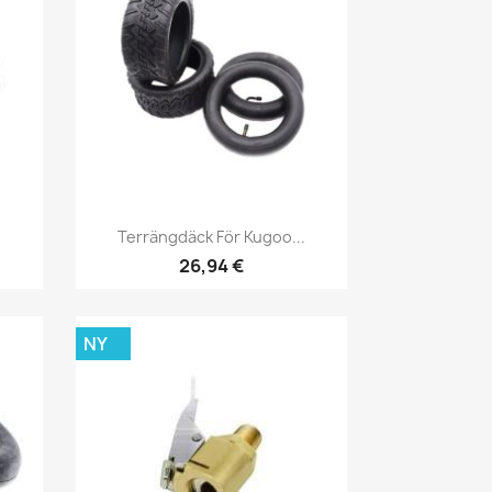
Snabbvy

Terrängdäck För Kugoo...
26,94 €
NY