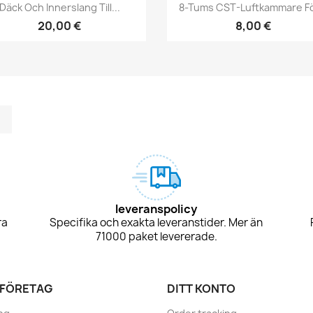
Snabbvy
Snabbvy


Däck Och Innerslang Till...
8-Tums CST-Luftkammare För
20,00 €
8,00 €
m
kedIn
TikTok
leveranspolicy
ra
Specifika och exakta leveranstider. Mer än
71000 paket levererade.
 FÖRETAG
DITT KONTO