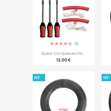
(1)
Snabbvy

Spakar Och Spaksats För...
12,00 €
NY
NY