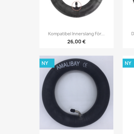
Snabbvy

Kompatibel Innerslang För...
D
26,00 €
NY
NY