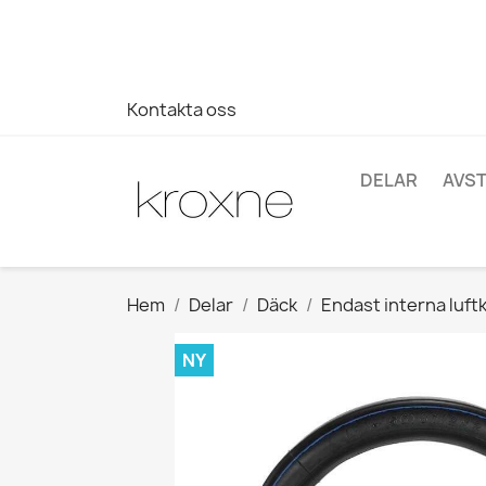
Om du inte har hittat produkten du letar efter eller har fr
696403761
Kontakta oss
DELAR
AVS
Hem
Delar
Däck
Endast interna luf
NY