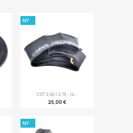
NY
Snabbvy

CST 2,50 / 2,75 - 14...
25,00 €
NY