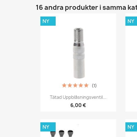
16 andra produkter i samma ka
NY
NY
(1)
Snabbvy

Tätad Uppblåsningsventil...
6,00 €
NY
NY