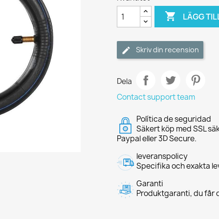

LÄGG TIL
Skriv din recension
Dela
Contact support team
Política de seguridad
Säkert köp med SSL säk
Paypal eller 3D Secure.
leveranspolicy
Specifika och exakta le
Garanti
Produktgaranti, du får d