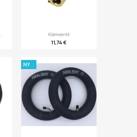
Snabbvy

.
Klämventil
11,74 €
NY