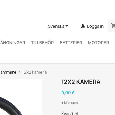
ågor om en specifik produkt kan du kontakta oss via WhatsApp fö
shopping_


Svenska
Logga in
TÄNGNINGAR
TILLBEHÖR
BATTERIER
MOTORER
tkammare
12x2 kamera
12X2 KAMERA
9,00 €
Inkl. moms
Kvantitet