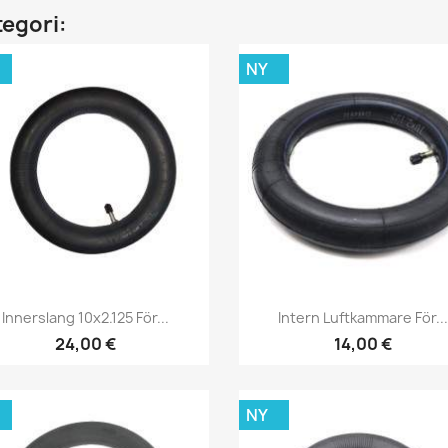
tegori:
NY
Snabbvy
Snabbvy


Innerslang 10x2.125 För...
Intern Luftkammare För...
24,00 €
14,00 €
NY