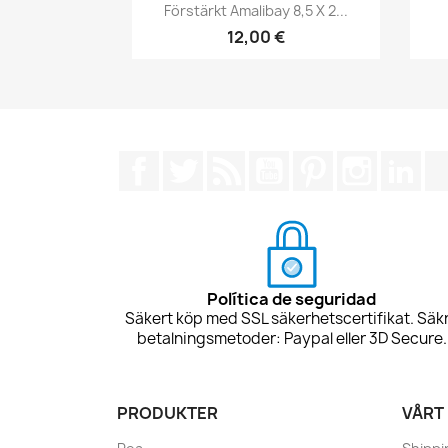
Snabbvy

Förstärkt Amalibay 8,5 X 2...
12,00 €
Facebook
Twitter
RSS
YouTube
Pinterest
Instagra
Lin
Política de seguridad
Säkert köp med SSL säkerhetscertifikat. Säk
betalningsmetoder: Paypal eller 3D Secure.
PRODUKTER
VÅRT