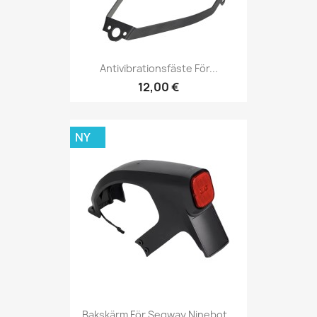
Antivibrationsfäste För...
12,00 €
NY
Bakskärm För Segway Ninebot...