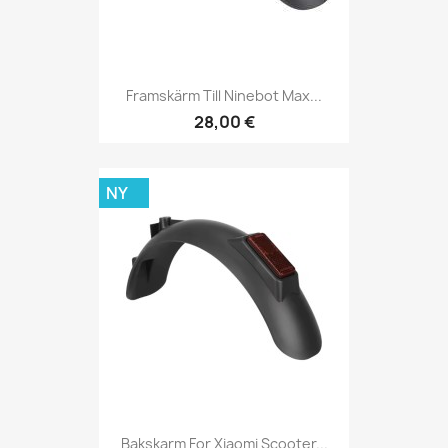
Framskärm Till Ninebot Max...
28,00 €
NY
Bakskarm For Xiaomi Scooter...