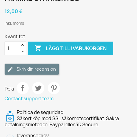
12,00 €
Inkl. moms
Kvantitet

LÄGG TILL I VARUKORGEN
Skriv din recension
Dela
Contact support team
Política de seguridad
Säkert köp med SSL säkerhetscertifikat. Säkra
betalningsmetoder: Paypal eller 3D Secure.
leveranspolicy