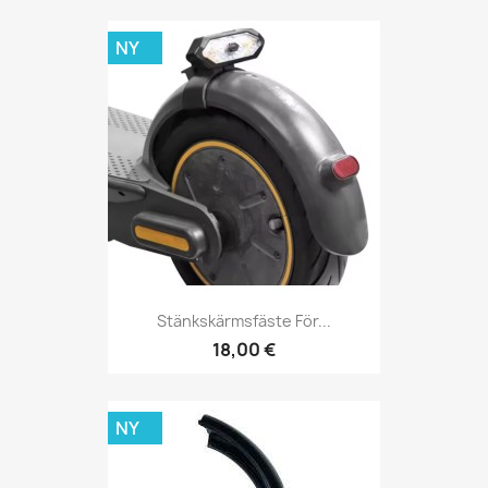
NY
Stänkskärmsfäste För...
18,00 €
NY