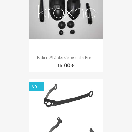
Bakre Stänkskärmssats För...
15,00 €
NY