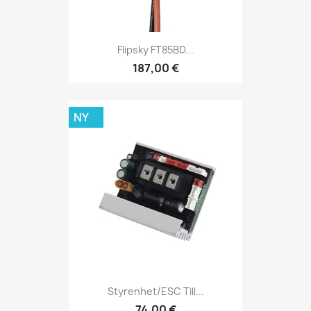
Flipsky FT85BD...
187,00 €
NY
Styrenhet/ESC Till...
74,00 €