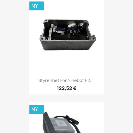
NY
Styrenhet För Ninebot E2,...
122,52 €
NY