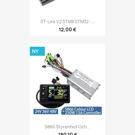
ST-Link V2 STM8 STM32 -...
12,00 €
NY
S866 Styrenhet Och...
180,10 €