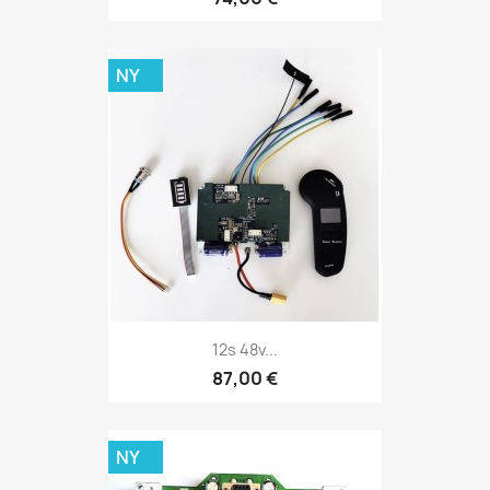
NY
12s 48v...
87,00 €
NY