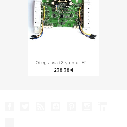
Obegränsad Styrenhet För...
238,38 €
Facebook
Twitter
RSS
YouTube
Pinterest
Instagram
LinkedIn
TikTok