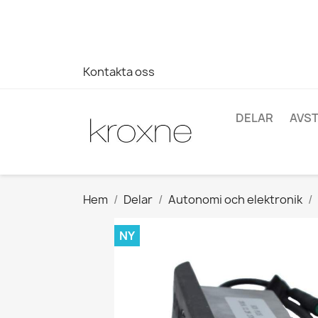
Om du inte har hittat produkten du letar efter eller har fr
696403761
Kontakta oss
DELAR
AVS
Hem
Delar
Autonomi och elektronik
NY