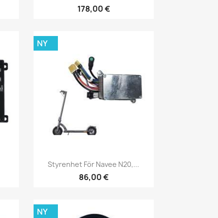
178,00 €
NY
Snabbvy

Styrenhet För Navee N20,...
86,00 €
NY