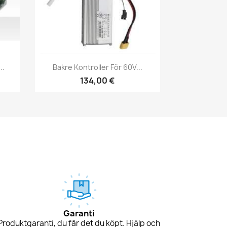
Snabbvy

..
Bakre Kontroller För 60V...
134,00 €
Garanti
Produktgaranti, du får det du köpt. Hjälp och