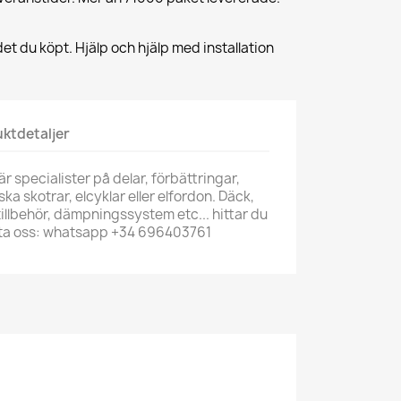
et du köpt. Hjälp och hjälp med installation
ktdetaljer
r specialister på delar, förbättringar,
riska skotrar, elcyklar eller elfordon. Däck,
illbehör, dämpningssystem etc... hittar du
akta oss: whatsapp +34 696403761