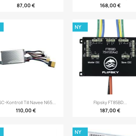
87,00 €
168,00 €
NY
Snabbvy
Snabbvy


C-Kontroll Till Navee N65...
Flipsky FT85BD...
110,00 €
187,00 €
NY