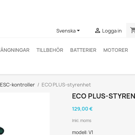
ågor om en specifik produkt kan du kontakta oss via WhatsApp fö
shopping_


Svenska
Logga in
TÄNGNINGAR
TILLBEHÖR
BATTERIER
MOTORER
ESC-kontroller
ECO PLUS-styrenhet
ECO PLUS-STYRE
129,00 €
Inkl. moms
modell: V1