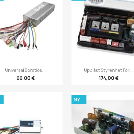
Snabbvy
Snabbvy


Universal Borstlös...
Upplåst Styrenhet För...
66,00 €
174,00 €
NY