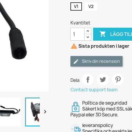
V1
V2
Kvantitet

LÄGG TIL

Sista produkten i lager
Skriv din recension
Dela
Contact support team
Política de seguridad
Säkert köp med SSL säk

Paypal eller 3D Secure.
leveranspolicy
Specifika och exakta le