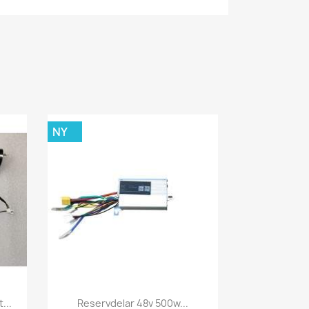
NY
Snabbvy

...
Reservdelar 48v 500w...