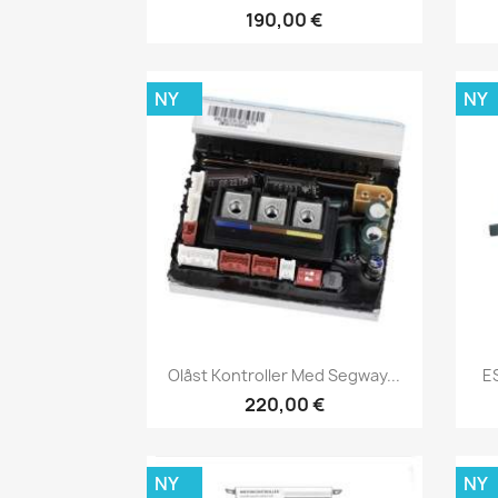
190,00 €
NY
NY
Snabbvy

Olåst Kontroller Med Segway...
ES
220,00 €
NY
NY