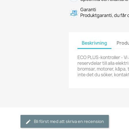
Garanti
Produktgaranti, du får d
Beskrivning
Produ
ECO PLUS-kontroller - Vi ä
reservdelar till alla elekt
bromsar, motorer, kåpa, t
inte det du söker, kont
Bli först med att skriva en recension