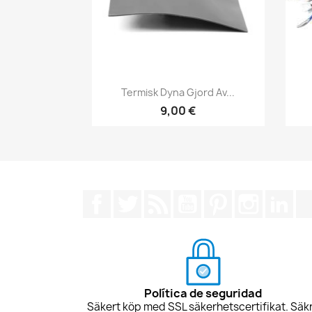
Snabbvy

Termisk Dyna Gjord Av...
9,00 €
Facebook
Twitter
RSS
YouTube
Pinterest
Instagra
Lin
Política de seguridad
Säkert köp med SSL säkerhetscertifikat. Säk