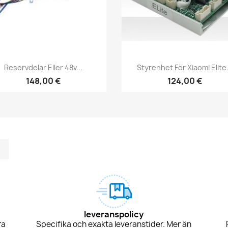
Snabbvy
Snabbvy


Reservdelar Eller 48v...
Styrenhet För Xiaomi Elite.
148,00 €
124,00 €
m
kedIn
TikTok
leveranspolicy
ra
Specifika och exakta leveranstider. Mer än