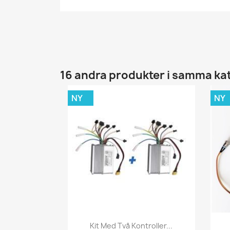
16 andra produkter i samma ka
NY
NY
Snabbvy

Kit Med Två Kontroller...