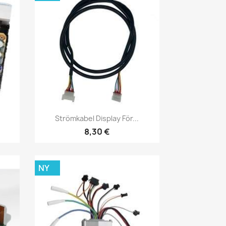
Snabbvy

Strömkabel Display För...
8,30 €
NY