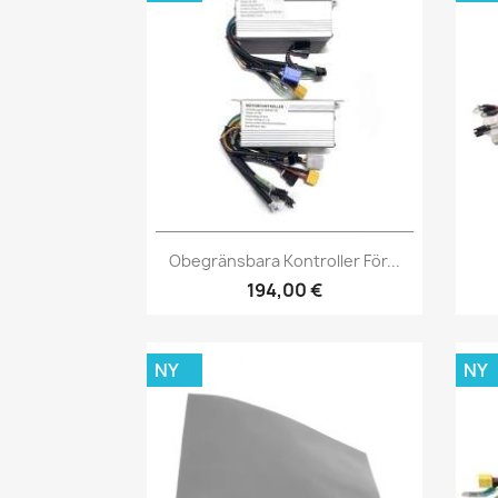
Snabbvy

Obegränsbara Kontroller För...
194,00 €
NY
NY