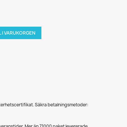
L I VARUKORGEN
erhetscertifikat. Säkra betalningsmetoder:
veranstider. Mer än 71000 paket levererade.