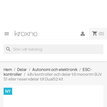
Om du inte har hittat produkten du letar efter eller har
frågor om en specifik produkt kan du kontakta oss via
WhatsApp för att få ett snabbare svar på dina frågor -->
WhatsApp +34 696403761
shopping_cart


(0)
search
Hem
Delar
Autonomi och elektronik
ESC-
kontroller
48v kontroller och delar till monorim SUV
S1 eller reservdelar till Dual52 kit
NY