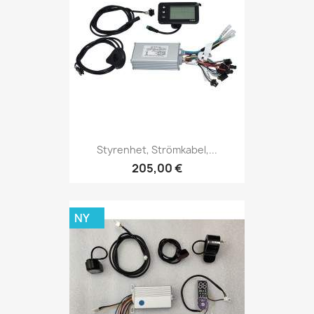
Styrenhet, Strömkabel,...
205,00 €
NY