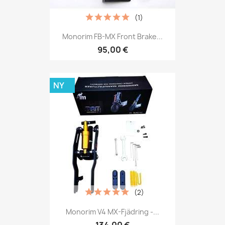
(1)
Monorim FB-MX Front Brake...
95,00 €
NY
(2)
Monorim V4 MX-Fjädring -...
134,00 €