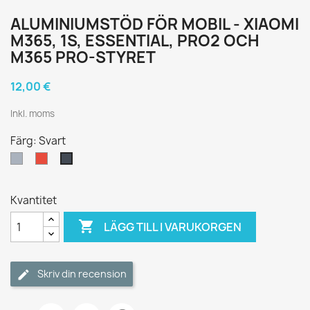
ALUMINIUMSTÖD FÖR MOBIL - XIAOMI
M365, 1S, ESSENTIAL, PRO2 OCH
M365 PRO-STYRET
12,00 €
Inkl. moms
Färg: Svart
Grå
Röd
Svart
Kvantitet

LÄGG TILL I VARUKORGEN
Skriv din recension