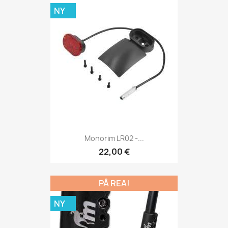
NY
Monorim LR02 -...
22,00 €
PÅ REA!
NY