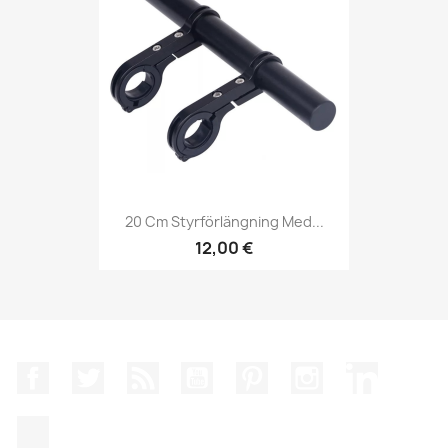
20 Cm Styrförlängning Med...
12,00 €
Facebook
Twitter
RSS
YouTube
Pinterest
Instagram
LinkedIn
TikTok