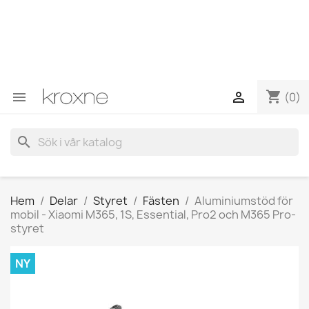
Om du inte har hittat produkten du letar efter eller har
frågor om en specifik produkt kan du kontakta oss via
WhatsApp för att få ett snabbare svar på dina frågor -->
WhatsApp +34 696403761
shopping_cart


(0)
search
Hem
Delar
Styret
Fästen
Aluminiumstöd för
mobil - Xiaomi M365, 1S, Essential, Pro2 och M365 Pro-
styret
NY