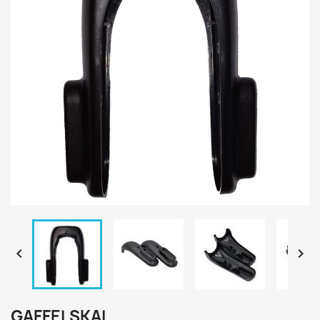


GAFFELSKAL