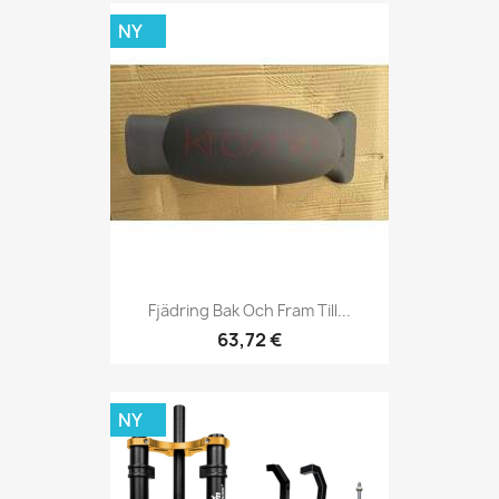
NY
Fjädring Bak Och Fram Till...
63,72 €
NY