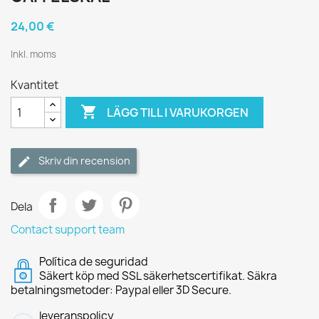
24,00 €
Inkl. moms
Kvantitet

LÄGG TILL I VARUKORGEN
Skriv din recension
Dela
Contact support team
Política de seguridad
Säkert köp med SSL säkerhetscertifikat. Säkra
betalningsmetoder: Paypal eller 3D Secure.
leveranspolicy