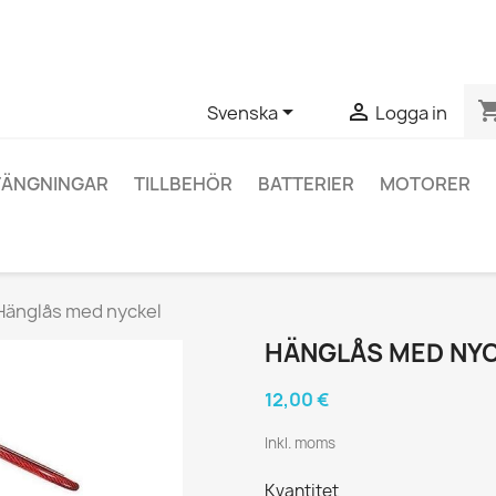
ågor om en specifik produkt kan du kontakta oss via WhatsApp fö
shopping_


Svenska
Logga in
TÄNGNINGAR
TILLBEHÖR
BATTERIER
MOTORER
Hänglås med nyckel
HÄNGLÅS MED NY
12,00 €
Inkl. moms
Kvantitet