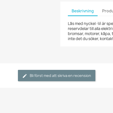
Beskrivning
Produ
Lås med nyckel -Vi är spec
reservdelar till alla elekt
bromsar, motorer, kåpa, t
inte det du söker, kont
Bli först med att skriva en recension