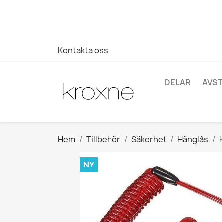
Om du inte har hittat produkten du letar efter eller har fr
696403761
Kontakta oss
DELAR
AVS
Hem
Tillbehör
Säkerhet
Hänglås
NY