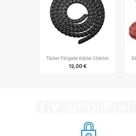
Snabbvy

Täcker Färgade Kablar 2 Meter
Si
12,00 €
Facebook
Twitter
RSS
YouTube
Pinterest
Instagra
Lin