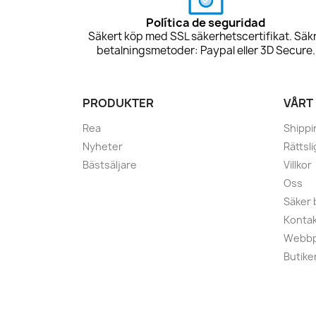
Política de seguridad
Säkert köp med SSL säkerhetscertifikat. Säk
betalningsmetoder: Paypal eller 3D Secure.
PRODUKTER
VÅRT
Rea
Shippi
Nyheter
Rättsl
Bästsäljare
Villkor
Oss
Säker 
Kontak
Webbp
Butike