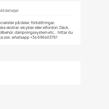
ktdetaljer
ialister på delar, förbättringar,
riska skotrar, elcyklar eller elfordon. Däck,
illbehör, dämpningssystem etc... hittar du
akta oss: whatsapp +34 696403761