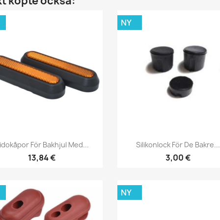
t köpte också:
NY
Snabbvy
Snabbvy


idokåpor För Bakhjul Med...
Silikonlock För De Bakre..
13,84 €
3,00 €
NY