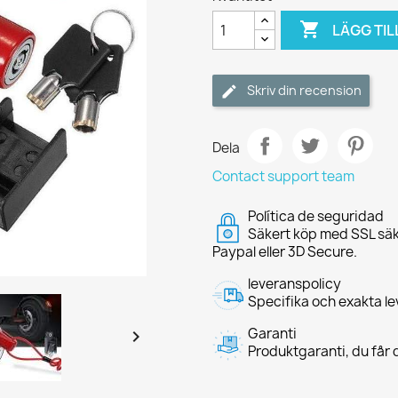

LÄGG TIL
Skriv din recension
Dela
Contact support team
Política de seguridad
Säkert köp med SSL säk
Paypal eller 3D Secure.
leveranspolicy
Specifika och exakta le
Garanti

Produktgaranti, du får d