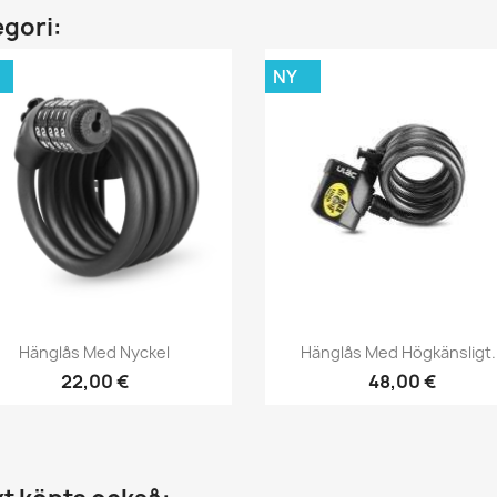
egori:
NY
Snabbvy
Snabbvy


Hänglås Med Nyckel
Hänglås Med Högkänsligt..
22,00 €
48,00 €