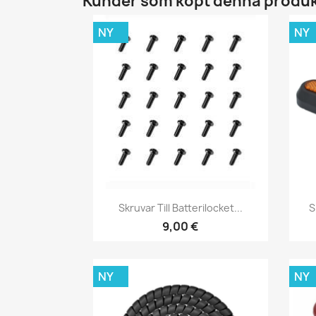
Kunder som köpt denna produk
NY
NY
Snabbvy

Skruvar Till Batterilocket...
S
9,00 €
NY
NY