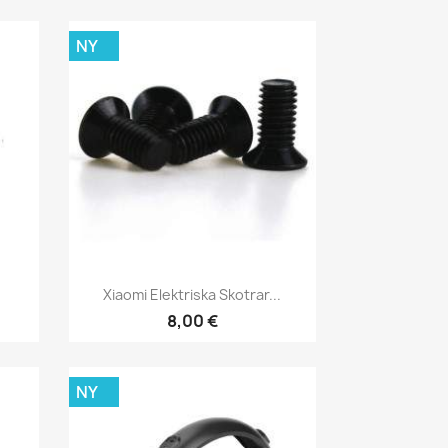
NY
Snabbvy

.
Xiaomi Elektriska Skotrar...
8,00 €
NY