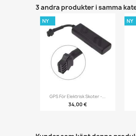
3 andra produkter i samma kat
NY
NY
Snabbvy

GPS För Elektrisk Skoter -...
34,00 €