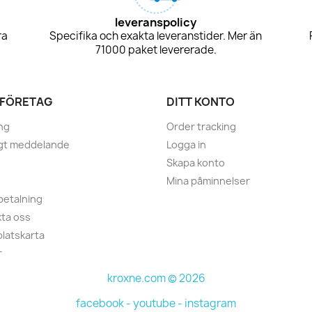
leveranspolicy
ra
Specifika och exakta leveranstider. Mer än
71000 paket levererade.
 FÖRETAG
DITT KONTO
ng
Order tracking
igt meddelande
Logga in
Skapa konto
Mina påminnelser
betalning
ta oss
latskarta
r
kroxne.com © 2026
facebook -
youtube -
instagram