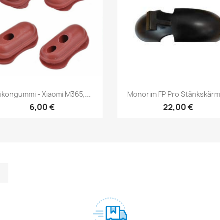
Snabbvy
Snabbvy


likongummi - Xiaomi M365,...
Monorim FP Pro Stänkskärm I
6,00 €
22,00 €
m
kedIn
TikTok