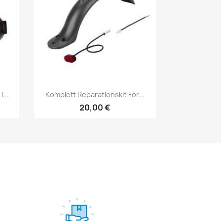
Snabbvy

...
Komplett Reparationskit För...
20,00 €