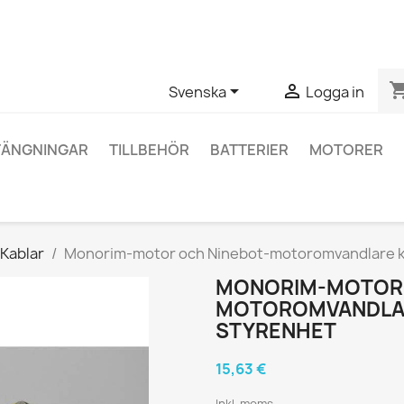
ågor om en specifik produkt kan du kontakta oss via WhatsApp fö
shopping_


Svenska
Logga in
TÄNGNINGAR
TILLBEHÖR
BATTERIER
MOTORER
Kablar
Monorim-motor och Ninebot-motoromvandlare kab
MONORIM-MOTOR 
MOTOROMVANDLARE
STYRENHET
15,63 €