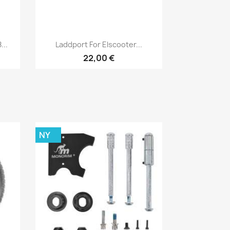
Snabbvy

...
Laddport For Elscooter...
22,00 €
NY