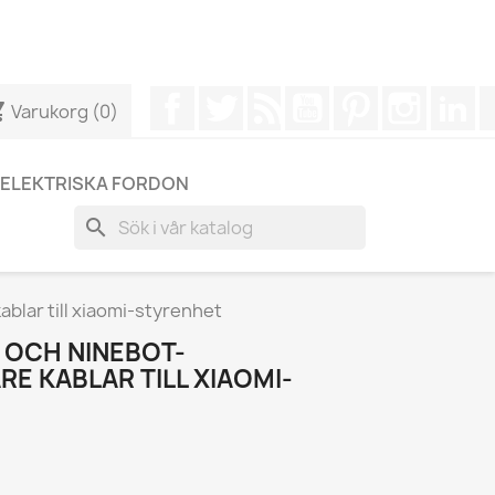
r att få ett snabbare svar på dina frågor --> WhatsApp +34
Facebook
Twitter
RSS
YouTube
Pinterest
Instagr
Li
cart
Varukorg
(0)
ELEKTRISKA FORDON
search
lar till xiaomi-styrenhet
OCH NINEBOT-
 KABLAR TILL XIAOMI-