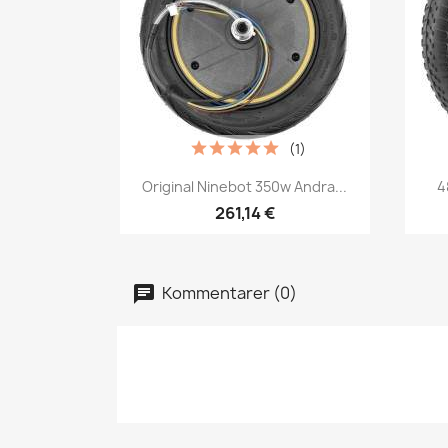
(1)
Snabbvy

Original Ninebot 350w Andra...
4
261,14 €
Kommentarer (0)