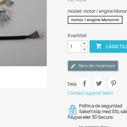
Inkl. moms
modell: motor / engine Mono
motor / engine Monorim
Kvantitet

LÄGG TIL
Skriv din recension
Dela
Contact support team
Política de seguridad
Säkert köp med SSL säk
Paypal eller 3D Secure.