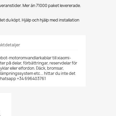
veranstider. Mer än 71000 paket levererade.
et du köpt. Hjälp och hjälp med installation
ktdetaljer
bot-motoromvandlarkablar till xiaomi-
ster på delar, förbättringar, reservdelar för
lcyklar eller elfordon. Däck, bromsar,
 dämpningssystem etc... hittar du inte det
 whatsapp +34 696403761