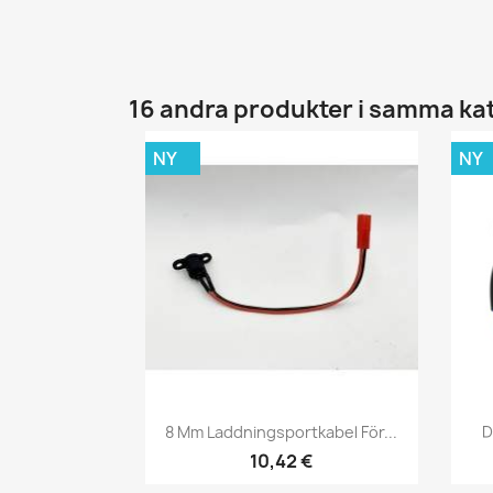
16 andra produkter i samma ka
NY
NY
Snabbvy

8 Mm Laddningsportkabel För...
D
10,42 €