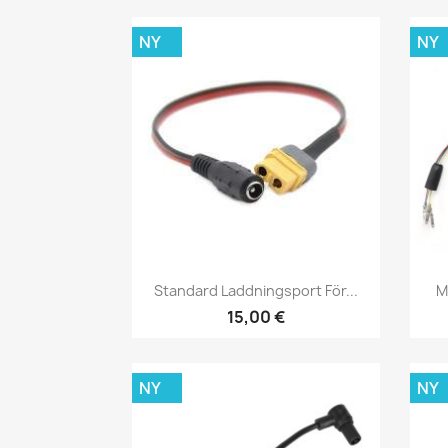
NY
NY
Snabbvy

Standard Laddningsport För...
M
15,00 €
NY
NY