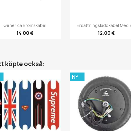
Snabbvy
Snabbvy


Generica Bromskabel
Ersättningsladdkabel Med 8
14,00 €
12,00 €
t köpte också:
NY