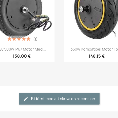
(1)
Snabbvy
Snabbvy


8v 500w IP67 Motor Med...
350w Kompatibel Motor För
138,00 €
148,15 €
Bli först med att skriva en recension