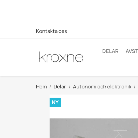
Om du inte har hittat produkten du letar efter eller har fr
696403761
Kontakta oss
DELAR
AVS
Hem
Delar
Autonomi och elektronik
NY