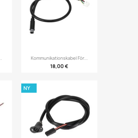
Snabbvy

.
Kommunikationskabel För...
18,00 €
NY