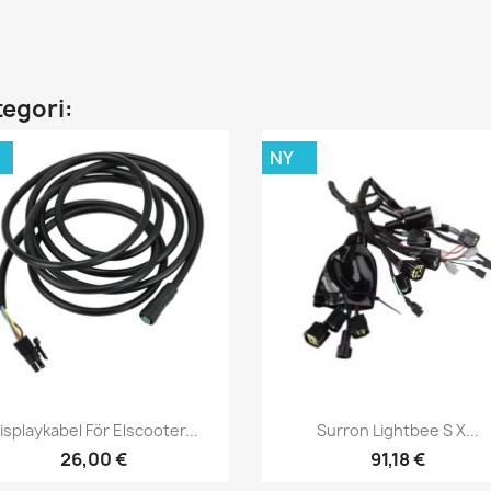
tegori:
NY
Snabbvy
Snabbvy


isplaykabel För Elscooter...
Surron Lightbee S X...
26,00 €
91,18 €