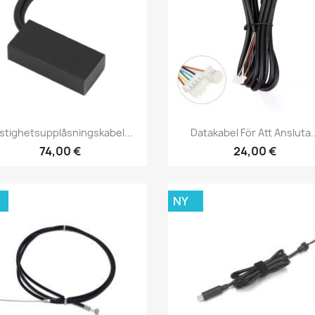
Snabbvy
Snabbvy


stighetsupplåsningskabel...
Datakabel För Att Ansluta..
74,00 €
24,00 €
NY