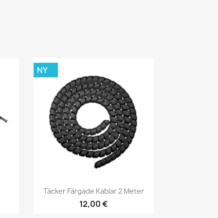
NY
Snabbvy

Täcker Färgade Kablar 2 Meter
12,00 €