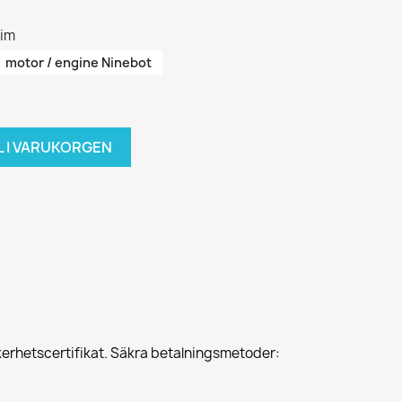
rim
motor / engine Ninebot
L I VARUKORGEN
erhetscertifikat. Säkra betalningsmetoder: