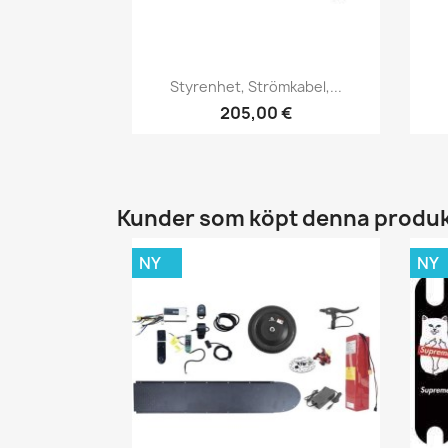
Snabbvy

Styrenhet, Strömkabel,...
205,00 €
Kunder som köpt denna produk
NY
NY