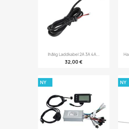
Snabbvy

Ihålig Laddkabel 2A 3A 4A...
Ha
32,00 €
NY
NY