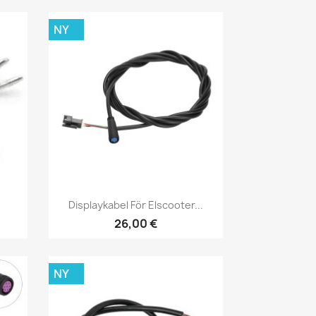
NY
Snabbvy

Displaykabel För Elscooter...
26,00 €
NY