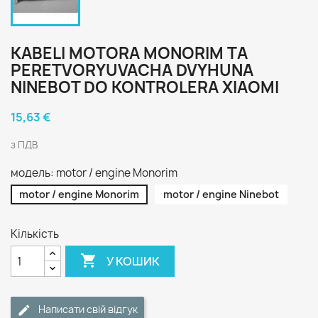
KABELI MOTORA MONORIM TA
PERETVORYUVACHA DVYHUNA
NINEBOT DO KONTROLERA XIAOMI
15,63 €
з ПДВ
модель: motor / engine Monorim
motor / engine Monorim
motor / engine Ninebot
Кількість

У КОШИК
Написати свій відгук