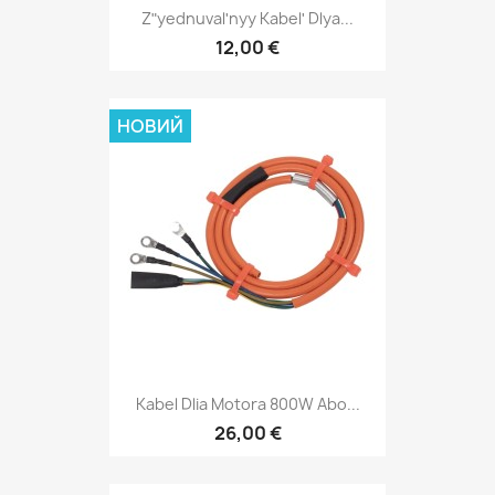
Zʺyednuvalʹnyy Kabelʹ Dlya...
12,00 €
НОВИЙ
Kabel Dlia Motora 800W Abo...
26,00 €