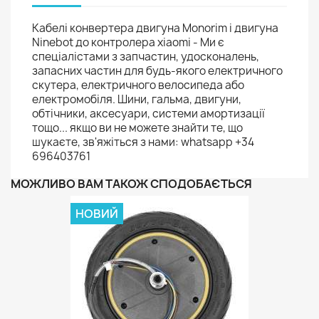
Кабелі конвертера двигуна Monorim і двигуна
Ninebot до контролера xiaomi - Ми є
спеціалістами з запчастин, удосконалень,
запасних частин для будь-якого електричного
скутера, електричного велосипеда або
електромобіля. Шини, гальма, двигуни,
обтічники, аксесуари, системи амортизації
тощо... якщо ви не можете знайти те, що
шукаєте, зв'яжіться з нами: whatsapp +34
696403761
МОЖЛИВО ВАМ ТАКОЖ СПОДОБАЄТЬСЯ
НОВИЙ