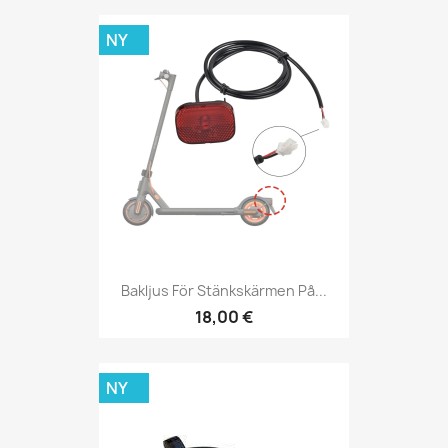
NY
Bakljus För Stänkskärmen På...
18,00 €
NY