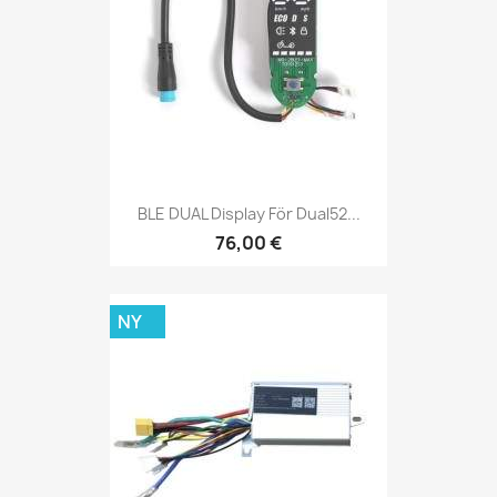
BLE DUAL Display För Dual52...
76,00 €
NY