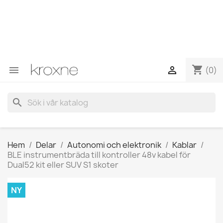
Om du inte har hittat produkten du letar efter eller har
frågor om en specifik produkt kan du kontakta oss via
WhatsApp för att få ett snabbare svar på dina frågor -->
WhatsApp +34 696403761
shopping_cart


(0)
search
Hem
Delar
Autonomi och elektronik
Kablar
BLE instrumentbräda till kontroller 48v kabel för
Dual52 kit eller SUV S1 skoter
NY