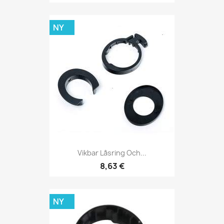
NY
Vikbar Låsring Och...
8,63 €
NY