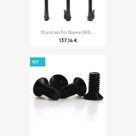
Styrstam För Navee N65,...
137,14 €
NY