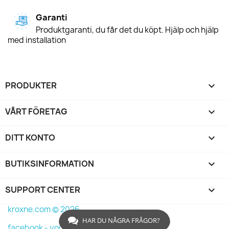
Garanti
Produktgaranti, du får det du köpt. Hjälp och hjälp
med installation
PRODUKTER

VÅRT FÖRETAG

DITT KONTO

BUTIKSINFORMATION
keyboard_arrow_down
SUPPORT CENTER

kroxne.com © 2026
HAR DU NÅGRA FRÅGOR?
facebook -
youtube -
instagram