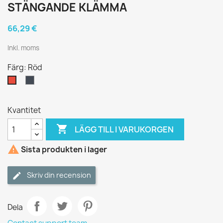
STÄNGANDE KLÄMMA
66,29 €
Inkl. moms
Färg: Röd
Svart
Röd
Kvantitet

LÄGG TILL I VARUKORGEN

Sista produkten i lager
Skriv din recension
Dela