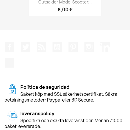
Outsaider Model Scooter...
8,00 €
Facebook
Twitter
RSS
YouTube
Pinterest
Instagram
LinkedIn
TikTok
Política de seguridad
Säkert köp med SSL säkerhetscertifikat. Säkra
betalningsmetoder: Paypal eller 3D Secure.
leveranspolicy
Specifika och exakta leveranstider. Mer än 71000
paket levererade.