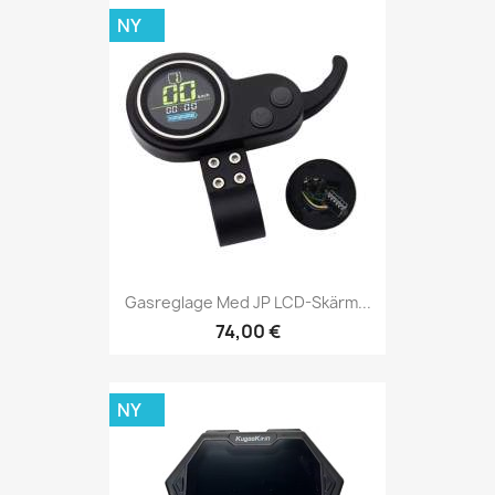
NY
Gasreglage Med JP LCD-Skärm...
74,00 €
NY