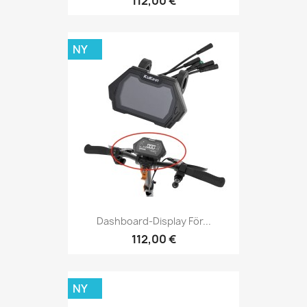
112,00 €
NY
Dashboard-Display För...
112,00 €
NY