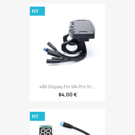
NY
48V Display För M4 Pro S+...
84,00 €
NY