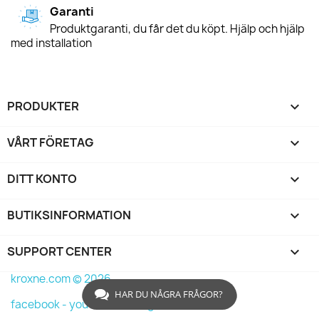
Garanti
Produktgaranti, du får det du köpt. Hjälp och hjälp
med installation
PRODUKTER

VÅRT FÖRETAG

DITT KONTO

BUTIKSINFORMATION
keyboard_arrow_down
SUPPORT CENTER

kroxne.com © 2026
HAR DU NÅGRA FRÅGOR?
facebook -
youtube -
instagram