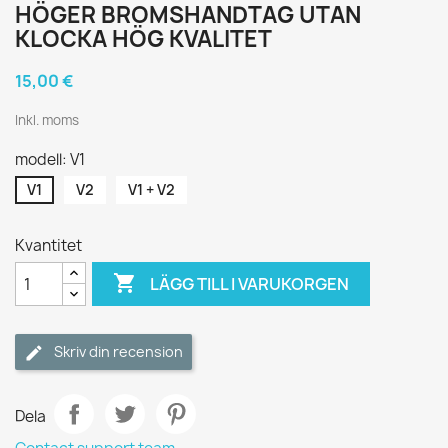
HÖGER BROMSHANDTAG UTAN
KLOCKA HÖG KVALITET
15,00 €
Inkl. moms
modell: V1
V1
V2
V1 + V2
Kvantitet

LÄGG TILL I VARUKORGEN
Skriv din recension
Dela