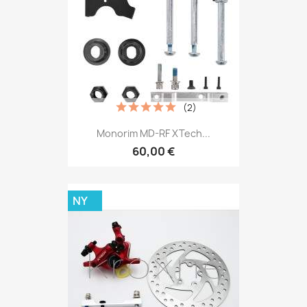
(2)
Monorim MD-RF XTech...
60,00 €
NY