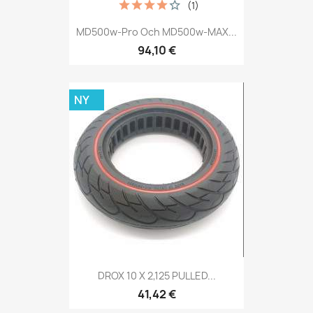
(1)
MD500w-Pro Och MD500w-MAX...
94,10 €
NY
DROX 10 X 2,125 PULLED...
41,42 €