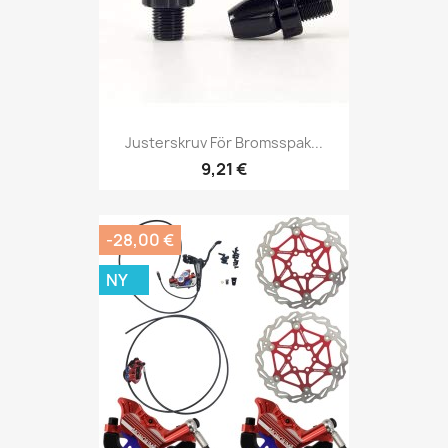
Justerskruv För Bromsspak...
9,21 €
-28,00 €
NY