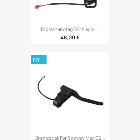
Bromshandtag For Xiaomi...
48,00 €
NY
Bromsspak För Segway Max G2...