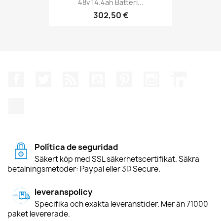
48v 14.4ah Batteri...
302,50 €
Facebook
Twitter
RSS
YouTube
Pinterest
Instagram
LinkedIn
TikTok
Política de seguridad
Säkert köp med SSL säkerhetscertifikat. Säkra
betalningsmetoder: Paypal eller 3D Secure.
leveranspolicy
Specifika och exakta leveranstider. Mer än 71000
paket levererade.