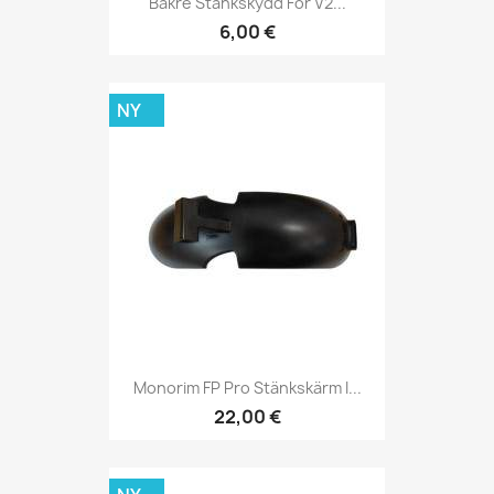
Bakre Stänkskydd För V2...
6,00 €
NY
Monorim FP Pro Stänkskärm I...
22,00 €