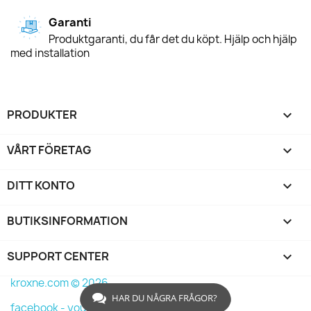
Garanti
Produktgaranti, du får det du köpt. Hjälp och hjälp
med installation
PRODUKTER

VÅRT FÖRETAG

DITT KONTO

BUTIKSINFORMATION
keyboard_arrow_down
SUPPORT CENTER

kroxne.com © 2026
HAR DU NÅGRA FRÅGOR?
facebook -
youtube -
instagram