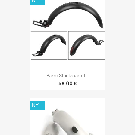
NY
Bakre Stänkskärm I...
58,00 €
NY