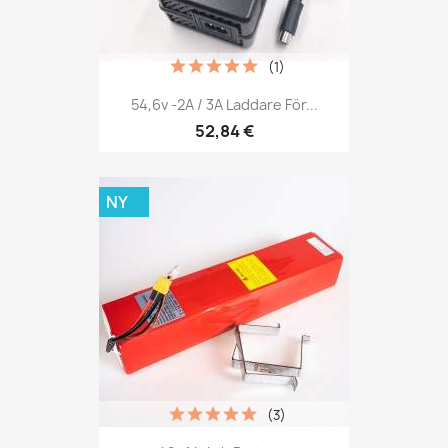
(1)
54,6v -2A / 3A Laddare För...
52,84 €
NY
(3)