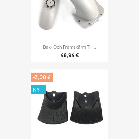
Bak- Och Framskärm Till...
48,94 €
-3,00 €
NY