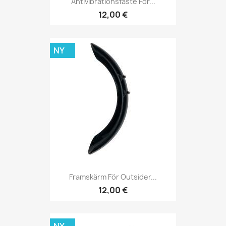
Antivibrationsfäste För...
12,00 €
NY
Framskärm För Outsider...
12,00 €