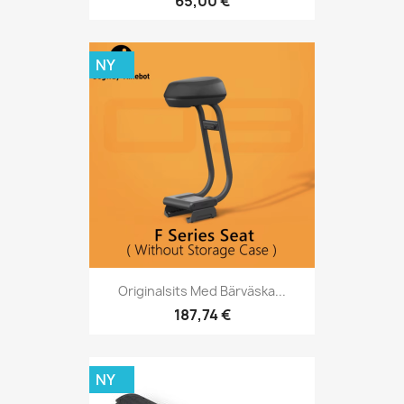
65,00 €
NY
Originalsits Med Bärväska...
187,74 €
NY