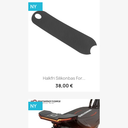
NY
Halkfri Silikonbas For...
38,00 €
NY