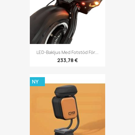
LED-Bakljus Med Fotstöd För...
233,78 €
NY