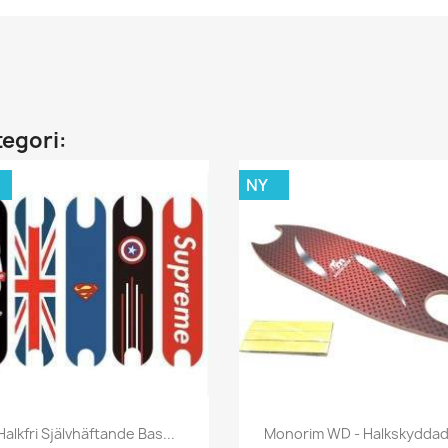
tegori:
NY
Snabbvy
Snabbvy


Halkfri Självhäftande Bas...
Monorim WD - Halkskyddad.