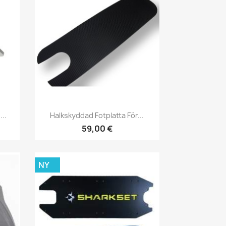
Snabbvy

..
Halkskyddad Fotplatta För...
59,00 €
NY