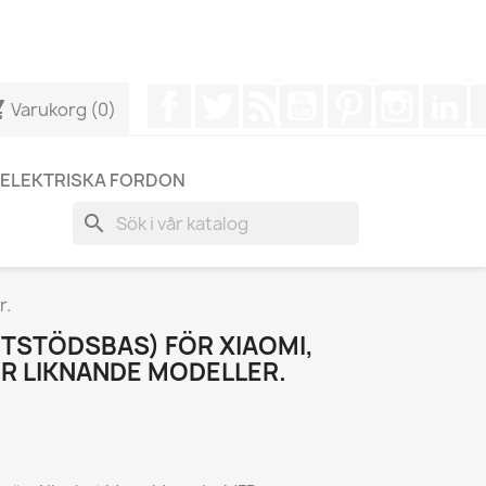
r att få ett snabbare svar på dina frågor --> WhatsApp +34
Facebook
Twitter
RSS
YouTube
Pinterest
Instagr
Li
cart
Varukorg
(0)
ELEKTRISKA FORDON
search
r.
TSTÖDSBAS) FÖR XIAOMI,
ER LIKNANDE MODELLER.