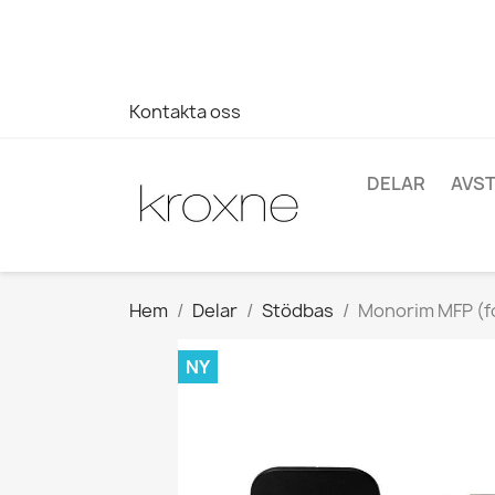
Om du inte har hittat produkten du letar efter eller har fr
696403761
Kontakta oss
DELAR
AVS
Hem
Delar
Stödbas
Monorim MFP (fo
NY