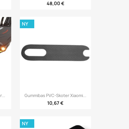
48,00 €
NY
Snabbvy

...
Gummibas PVC-Skoter Xiaomi...
10,67 €
NY