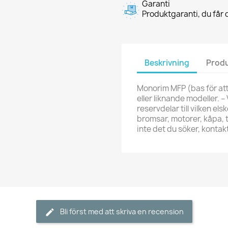
Garanti
Produktgaranti, du får d
Beskrivning
Produ
Monorim MFP (bas för att
eller liknande modeller. – 
reservdelar till vilken els
bromsar, motorer, kåpa, t
inte det du söker, kont
Bli först med att skriva en recension