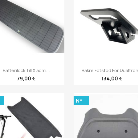
Snabbvy
Snabbvy


Batterilock Till Xiaomi...
Bakre Fotstöd För Dualtron.
79,00 €
134,00 €
NY