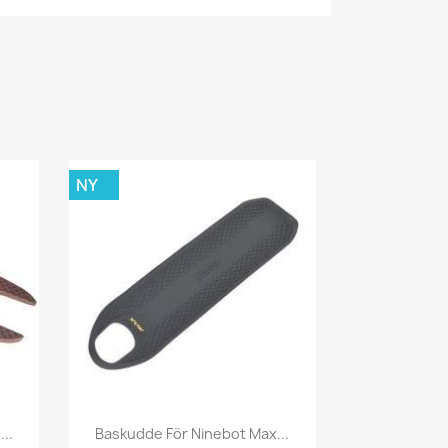
NY
Snabbvy

..
Baskudde För Ninebot Max...