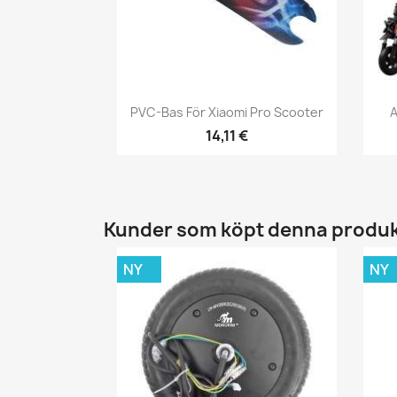
Snabbvy

PVC-Bas För Xiaomi Pro Scooter
A
14,11 €
Kunder som köpt denna produk
NY
NY