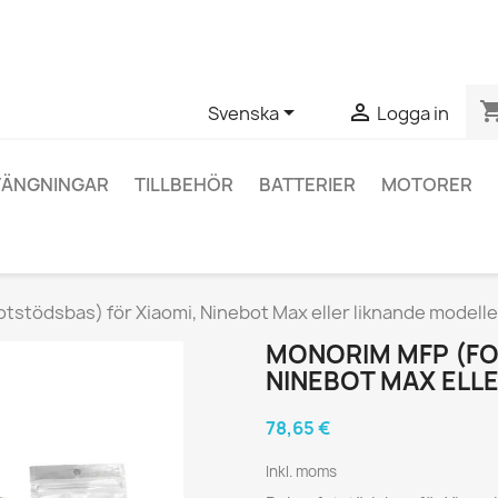
ågor om en specifik produkt kan du kontakta oss via WhatsApp fö
shopping_


Svenska
Logga in
TÄNGNINGAR
TILLBEHÖR
BATTERIER
MOTORER
tstödsbas) för Xiaomi, Ninebot Max eller liknande modelle
MONORIM MFP (FO
NINEBOT MAX ELL
78,65 €
Inkl. moms