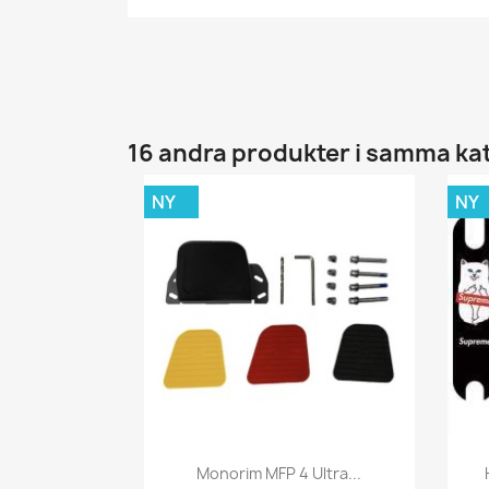
16 andra produkter i samma ka
NY
NY
Snabbvy

Monorim MFP 4 Ultra...