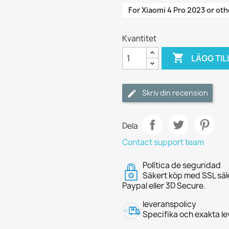
For Xiaomi 4 Pro 2023 or oth
Kvantitet

LÄGG TIL
Skriv din recension
Dela
Contact support team
Política de seguridad
Säkert köp med SSL säk
Paypal eller 3D Secure.
leveranspolicy
Specifika och exakta le