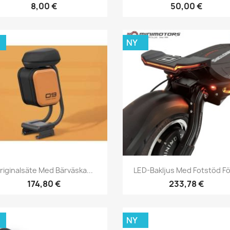
8,00 €
50,00 €
NY
Snabbvy
Snabbvy


riginalsäte Med Bärväska...
LED-Bakljus Med Fotstöd För
174,80 €
233,78 €
NY