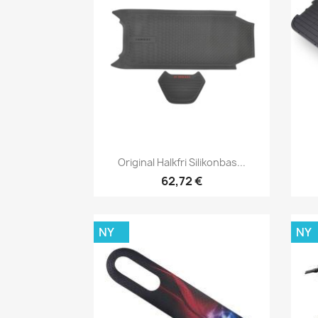
Snabbvy

Original Halkfri Silikonbas...
62,72 €
NY
NY