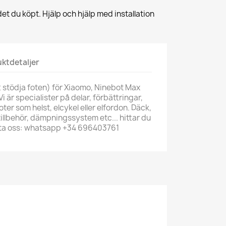
et du köpt. Hjälp och hjälp med installation
ktdetaljer
 stödja foten) för Xiaomo, Ninebot Max
Vi är specialister på delar, förbättringar,
koter som helst, elcykel eller elfordon. Däck,
illbehör, dämpningssystem etc... hittar du
akta oss: whatsapp +34 696403761