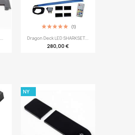
(1)
Snabbvy

..
Dragon Deck LED SHARKSET...
280,00 €
NY