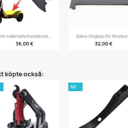
Snabbvy
Snabbvy


nti-Halkmatta Installerad...
Bakre Vingbas För Ninebot.
36,00 €
32,00 €
t köpte också:
NY