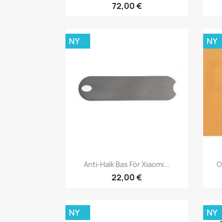
72,00 €
NY
NY
Snabbvy

Anti-Halk Bas För Xiaomi...
O
22,00 €
NY
NY