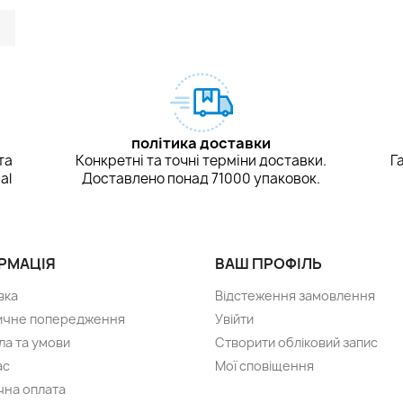
m
kedIn
TikTok
політика доставки
та
Конкретні та точні терміни доставки.
Г
al
Доставлено понад 71000 упаковок.
РМАЦІЯ
ВАШ ПРОФІЛЬ
вка
Відстеження замовлення
чне попередження
Увійти
ла та умови
Створити обліковий запис
ас
Мої сповіщення
чна оплата