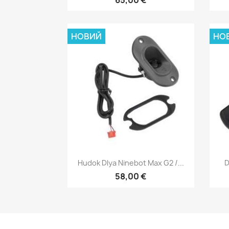
НОВИЙ
НО
Швидкий перегляд

Hudok Dlya Ninebot Max G2 /...
D
58,00 €