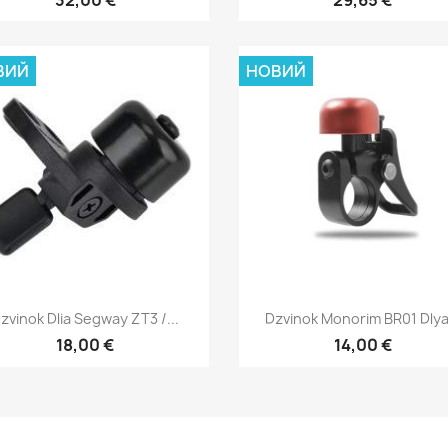
ВИЙ
НОВИЙ
Швидкий перегляд
Швидкий перегля


zvinok Dlia Segway ZT3 /...
Dzvinok Monorim BR01 Dlya.
18,00 €
14,00 €