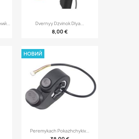
д
Швидкий перегляд

ий...
Dvernyy Dzvinok Dlya...
8,00 €
НОВИЙ
д
Швидкий перегляд

Peremykach Pokazhchykiv...
38,00 €