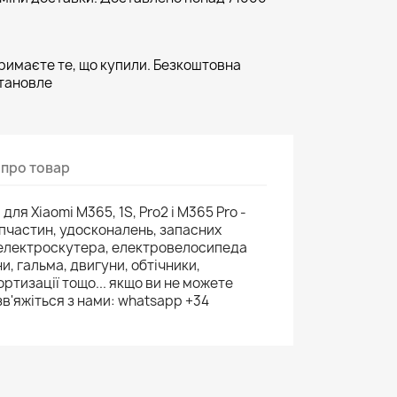
тримаєте те, що купили. Безкоштовна
становле
 про товар
 для Xiaomi M365, 1S, Pro2 і M365 Pro -
апчастин, удосконалень, запасних
 електроскутера, електровелосипеда
и, гальма, двигуни, обтічники,
ртизації тощо... якщо ви не можете
зв'яжіться з нами: whatsapp +34