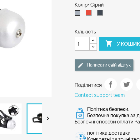
Колір: Сірий
Червоний
Чорний
Сірий
Кількість

У КОШИ
Написати свій відгук
Поділитися
Contact support team
Політика безпеки.
Безпечна покупка за 

Безпечні способи оплати Pa
політика доставки
Конкретні та точні те