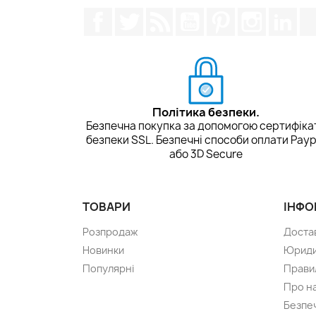
Facebook
Щебетати
Rss
YouTube
Pinterest
Instagra
Lin
Політика безпеки.
Безпечна покупка за допомогою сертифіка
безпеки SSL. Безпечні способи оплати Payp
або 3D Secure
ТОВАРИ
ІНФО
Розпродаж
Доста
Новинки
Юриди
Популярні
Прави
Про н
Безпе