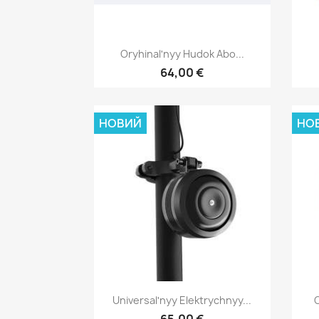
Швидкий перегляд

Oryhinalʹnyy Hudok Abo...
64,00 €
НОВИЙ
НО
Швидкий перегляд

Universalʹnyy Elektrychnyy...
O
65,00 €