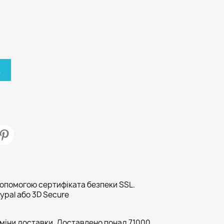
К
допомогою сертифіката безпеки SSL.
ypal або 3D Secure
рміни доставки. Доставлено понад 71000