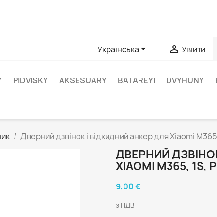
апитання щодо конкретного продукту, ви можете зв’язатис


Українська
Увійти
Y
PIDVISKY
AKSESUARY
BATAREYI
DVYHUNY
ник
Дверний дзвінок і відкидний анкер для Xiaomi M365, 
ДВЕРНИЙ ДЗВІНОК
XIAOMI M365, 1S, 
9,00 €
з ПДВ