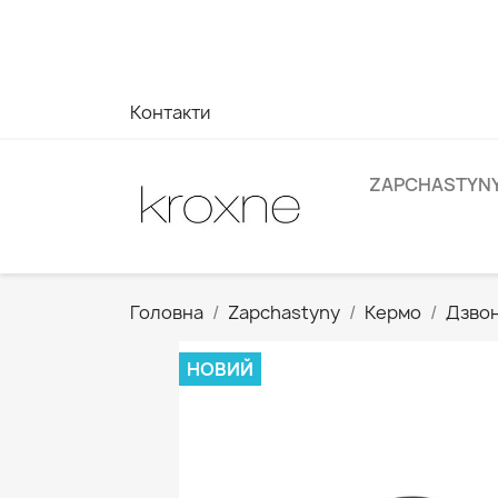
Якщо ви не знайшли продукт, який шукаєте, або маєте з
на ваші запити --> WhatsApp +34 696403761
Контакти
ZAPCHASTYN
Головна
Zapchastyny
Кермо
Дзво
НОВИЙ