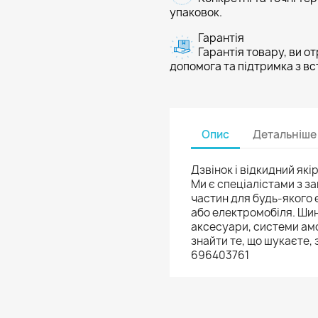
упаковок.
Гарантія
Гарантія товару, ви о
допомога та підтримка з в
Опис
Детальніше
Дзвінок і відкидний якір
Ми є спеціалістами з з
частин для будь-якого
або електромобіля. Шин
аксесуари, системи амо
знайти те, що шукаєте, 
696403761