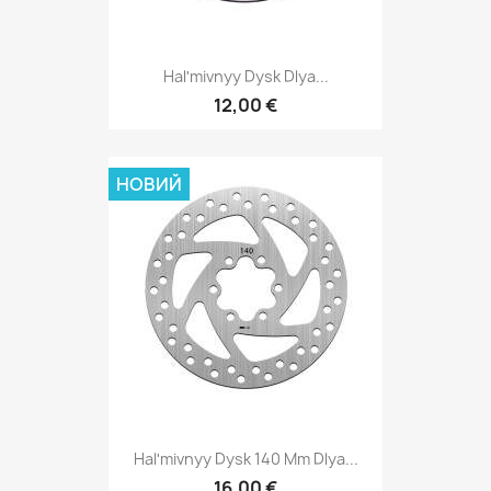
Halʹmivnyy Dysk Dlya...
12,00 €
НОВИЙ
Halʹmivnyy Dysk 140 Mm Dlya...
16,00 €