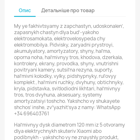
Опис
Детальніше про товар
My ye fakhivtsyamy z zapchastyn, udoskonalenʹ,
zapasnykh chastyn dlya budʹ-yakoho
elektrosamokata, elektrovelosypeda chy
elektromobilya. Pidvisky, zaryadni prystroyi,
akumulyatory, amortyzatory, shyny, halʹma,
oporna noha, halʹmivnyy tros, khodova, dzerkala,
kontrolery, ekrany, provodka, shyny, vnutrishni
povitryani kamery, sutsilʹna rezyna, suporty,
halʹmivni kolodky, vylky, pidshypnyky, rulʹovyy
komplekt , halʹmivni ruchky, dvyhuny, obtichnyky,
kryla, pidstavka, svitlodiodni likhtari, halʹmivnyy
tros, tros dvyhuna, aksesuary, systemy
amortyzatsiyi toshcho. Yakshcho vy shukayete
shchosʹ inshe, zvʺyazhitʹsya z namy: WhatsApp
+34 696403761
Halʹmivnyy dysk diametrom 120 mm iz 5 otvoramy
dlya elektrychnykh skuteriv Xiaomi abo
podibnykh - yakshcho vy ne znayshly produkt,