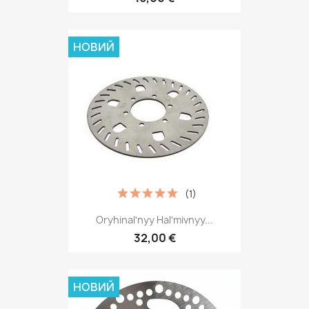
НОВИЙ
(1)
Oryhinalʹnyy Halʹmivnyy...
32,00 €
НОВИЙ