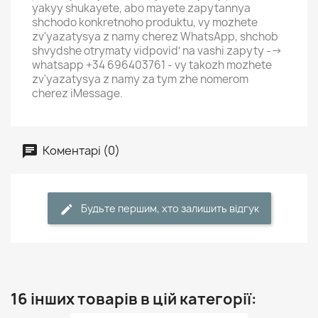
yakyy shukayete, abo mayete zapytannya
shchodo konkretnoho produktu, vy mozhete
zv'yazatysya z namy cherez WhatsApp, shchob
shvydshe otrymaty vidpovidʹ na vashi zapyty -->
whatsapp +34 696403761 - vy takozh mozhete
zv'yazatysya z namy za tym zhe nomerom
cherez iMessage.
Коментарі (0)
Будьте першим, хто залишить відгук
16 інших товарів в цій категорії: