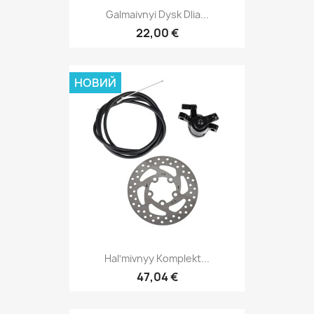
Galmaivnyi Dysk Dlia...
22,00 €
НОВИЙ
Halʹmivnyy Komplekt...
47,04 €