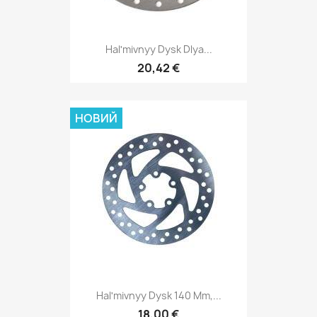
Halʹmivnyy Dysk Dlya...
20,42 €
НОВИЙ
Halʹmivnyy Dysk 140 Mm,...
18,00 €