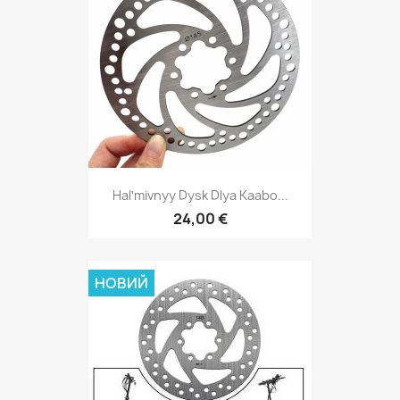
Halʹmivnyy Dysk Dlya Kaabo...
24,00 €
НОВИЙ