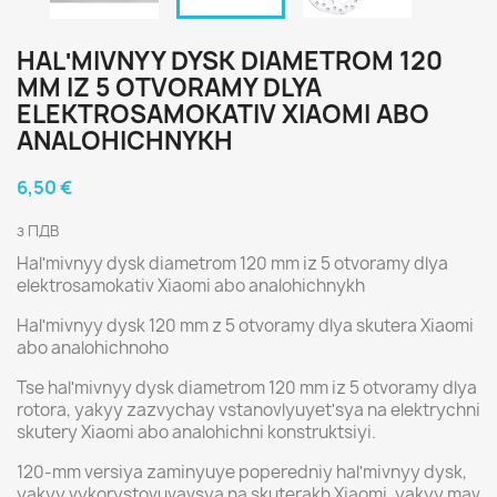
HALʹMIVNYY DYSK DIAMETROM 120
MM IZ 5 OTVORAMY DLYA
ELEKTROSAMOKATIV XIAOMI ABO
ANALOHICHNYKH
6,50 €
з ПДВ
Halʹmivnyy dysk diametrom 120 mm iz 5 otvoramy dlya
elektrosamokativ Xiaomi abo analohichnykh
Halʹmivnyy dysk 120 mm z 5 otvoramy dlya skutera Xiaomi
abo analohichnoho
Tse halʹmivnyy dysk diametrom 120 mm iz 5 otvoramy dlya
rotora, yakyy zazvychay vstanovlyuyetʹsya na elektrychni
skutery Xiaomi abo analohichni konstruktsiyi.
120-mm versiya zaminyuye poperedniy halʹmivnyy dysk,
yakyy vykorystovuvavsya na skuterakh Xiaomi, yakyy mav