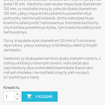
lyshe 110 mm. Yakshcho vash skuter maye dysk diametrom
120 mm, vy mozhete onovyty yoho do dyska diametrom
120 mm, yakyy maye bilʹshu ploshchu poverkhni dlya
pidtrymky halʹmivnykh kolodok, shcho zabezpechuye
krashchu efektyvnistʹ halʹmuvannya. Korotshe kazhuchy,
chym bilʹsha poverkhnya dyska, tym krashcha efektyvnistʹ
halʹmuvannya.
Tut vy znaydete dysk diametrom 120 mm iz 5 otvoramy
dlya rotora, yakyy sumisnyy iz bilʹshistyu elektrychnykh
samokativ.
Yakshcho vy shukayete halʹmivni dysky inshykh rozmiriv, z
inshoyu kilʹkistyu rotornykh otvoriv, inshi detali abo
zapchastyny dlya svoho elektrosamokata Xiaomi abo
inshykh modeley i ne mozhete znayty yikh na sayti,
zvʺyazhitʹsya z namy.
Кількість

У КОШИК