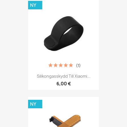
NY
(1)
Silikongasskydd Till Xiaomi...
6,00 €
NY