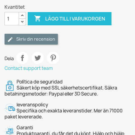
Kvantitet

LÄGG TILL I VARUKORGEN
Skriv din recension
Dela
Contact support team
Política de seguridad
Säkert köp med SSL säkerhetscertifikat. Säkra
betalningsmetoder: Paypal eller 3D Secure.
leveranspolicy
Specifika och exakta leveranstider. Mer än 71000
paket levererade.
Garanti
Produktgaranti, du får det du köpt. Hjälp och hjälp