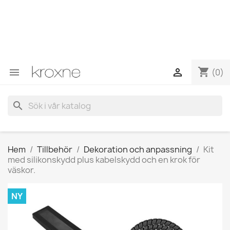
Om du inte har hittat produkten du letar efter eller har
frågor om en specifik produkt kan du kontakta oss via
WhatsApp för att få ett snabbare svar på dina frågor -->
WhatsApp +34 696403761
shopping_cart


(0)
search
Hem
Tillbehör
Dekoration och anpassning
Kit
med silikonskydd plus kabelskydd och en krok för
väskor.
NY