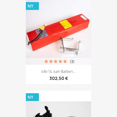
NY
(3)
48v 14.4ah Batteri...
302,50 €
NY