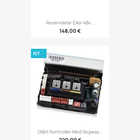
Reservdelar Eller 48v...
148,00 €
NY
Olåst Kontroller Med Segway...
220,00 €