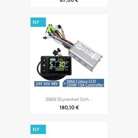
87,00 €
NY
S866 Styrenhet Och...
180,10 €
NY