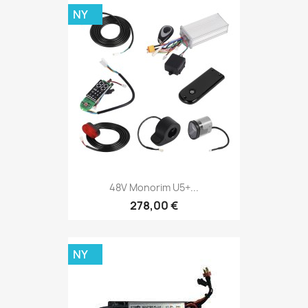
NY
48V Monorim U5+...
278,00 €
NY