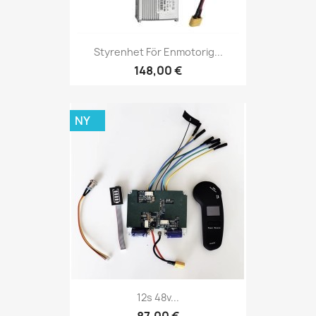
Styrenhet För Enmotorig...
148,00 €
NY
12s 48v...