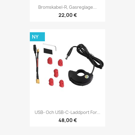
Bromskabel-R, Gasreglage...
22,00 €
NY
USB- Och USB-C-Laddport For...
48,00 €