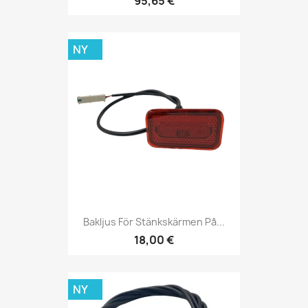
95,65 €
NY
Bakljus För Stänkskärmen På...
18,00 €
NY