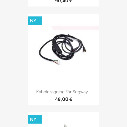
90,40 €
NY
Kabeldragning För Segway...
48,00 €
NY