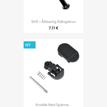
Stift + Åttkantig Stångskruv
7,11 €
NY
Kroklås Med Spänne...