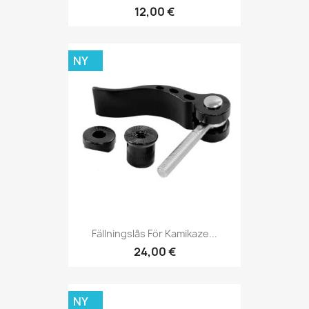
12,00 €
NY
Fällningslås För Kamikaze...
24,00 €
NY