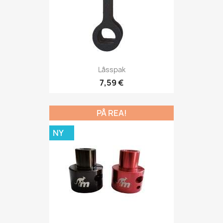
Låsspak
7,59 €
PÅ REA!
NY