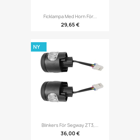
Ficklampa Med Horn För...
29,65 €
NY
Blinkers För Segway ZT3,...
36,00 €