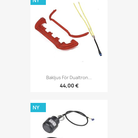
NY
Bakljus För Dualtron...
44,00 €
NY