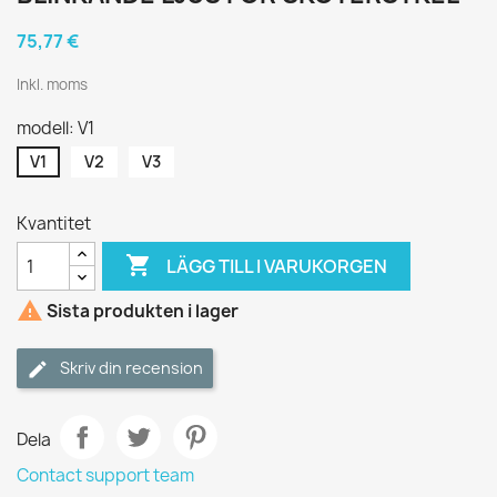
75,77 €
Inkl. moms
modell: V1
V1
V2
V3
Kvantitet

LÄGG TILL I VARUKORGEN

Sista produkten i lager
Skriv din recension
Dela
Contact support team