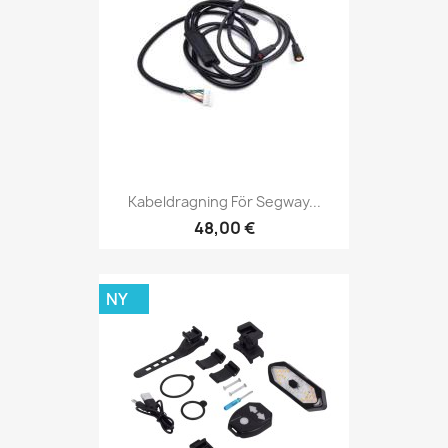
Kabeldragning För Segway...
48,00 €
NY