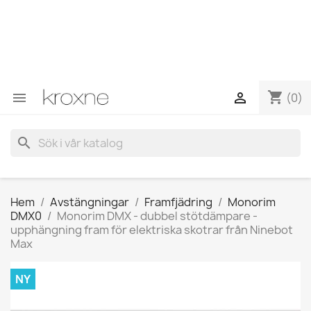
Om du inte har hittat produkten du letar efter eller har
frågor om en specifik produkt kan du kontakta oss via
WhatsApp för att få ett snabbare svar på dina frågor -->
WhatsApp +34 696403761
shopping_cart


(0)
search
Hem
Avstängningar
Framfjädring
Monorim
DMX0
Monorim DMX - dubbel stötdämpare -
upphängning fram för elektriska skotrar från Ninebot
Max
NY