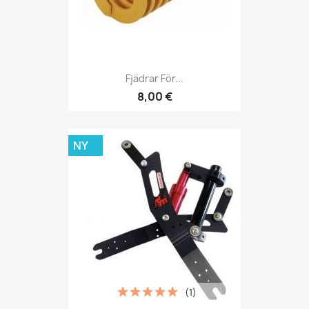
Fjädrar För...
8,00 €
NY
(1)