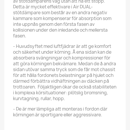
av stötdämparens väg utan att nå ett stopp.
Detta är mycket effektivare i Air DUAL-
stötdämpare som består av en andra negativ
kammare som kompenserar för absorption som
inte uppnås genom den första fasen av
kollisionen under den inledande och mellersta
fasen.
- Huvudsyftet med luftfjädrar är att ge komfort
och säkerhet under körning. Å ena sidan kan de
absorbera svängningar och kompressioner för
att göra körningen bekvämare. Medan de å andra
sidan utövar samma tryck som de får mot chassit
för att hålla fordonets belastningar på hjulet och
därmed förbättra vidhäftningen av däcken på
trottoaren. Följaktligen ökar de också stabiliteten
i komplexa körsituationer: plötslig bromsning,
kurvtagning, rullar, hopp.
- De är mer lämpliga att monteras i fordon där
körningen är sportigare eller aggressivare.