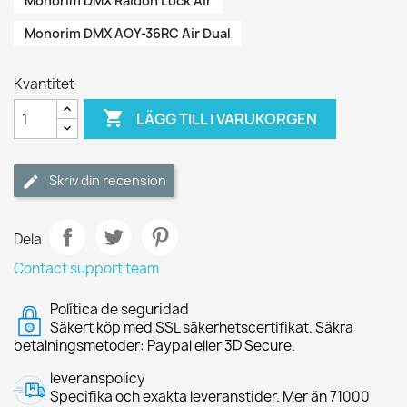
Monorim DMX Raidon Lock Air
Monorim DMX AOY-36RC Air Dual
Kvantitet

LÄGG TILL I VARUKORGEN
Skriv din recension
Dela
Contact support team
Política de seguridad
Säkert köp med SSL säkerhetscertifikat. Säkra
betalningsmetoder: Paypal eller 3D Secure.
leveranspolicy
Specifika och exakta leveranstider. Mer än 71000