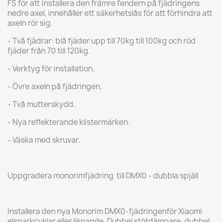
FS för att installera den främre fendern på fjädringens
nedre axel, innehåller ett säkerhetslås för att förhindra att
axeln rör sig.
- Två fjädrar: blå fjäder upp till 70kg till 100kg och röd
fjäder från 70 till 120kg.
- Verktyg för installation.
- Övre axeln på fjädringen.
- Två mutterskydd.
- Nya reflekterande klistermärken.
- Väska med skruvar.
Uppgradera monorimfjädring till DMX0 - dubbla spjäll
Installera den nya Monorim DMX0-fjädringenför Xiaomi
elsparkcyklar eller liknande. Dubbel stötdämpare, dubbel