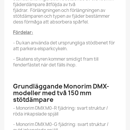
fjäderdämpare åtföljda av två
fjädrar. Förlängningen och förlängningen av
stötdämparen och typen av fjäder bestämmer
dess förmåga att absorbera spårfel.
Fördelar:
- Du kan använda det ursprungliga stödbenet för
att parkera elsparkcykeln.
- Skatens styren kommer smidigt fram till
fenderfästet när det fälls ihop.
Grundläggande Monorim DMX-
modeller med två 150 mm
stötdämpare
- Monorim DMX M0-R fjädring: svart struktur /
röda inkapslade spjäll
- Monorim DMX M0-G fjädring: svart struktur /