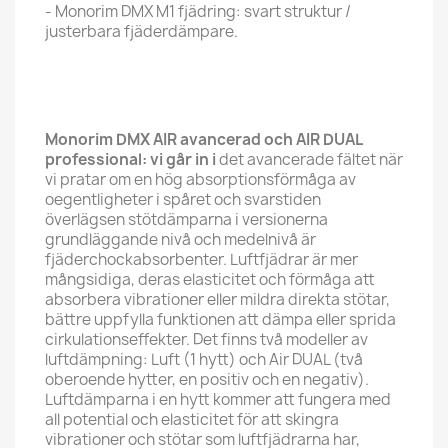
- Monorim DMX M1 fjädring: svart struktur /
justerbara fjäderdämpare.
Monorim DMX AIR avancerad och AIR DUAL
professional: vi går in i
det avancerade fältet när
vi pratar om en hög absorptionsförmåga av
oegentligheter i spåret och svarstiden
överlägsen stötdämparna i versionerna
grundläggande nivå och medelnivå är
fjäderchockabsorbenter. Luftfjädrar är mer
mångsidiga, deras elasticitet och förmåga att
absorbera vibrationer eller mildra direkta stötar,
bättre uppfylla funktionen att dämpa eller sprida
cirkulationseffekter. Det finns två modeller av
luftdämpning: Luft (1 hytt) och Air DUAL (två
oberoende hytter, en positiv och en negativ).
Luftdämparna i en hytt kommer att fungera med
all potential och elasticitet för att skingra
vibrationer och stötar som luftfjädrarna har,