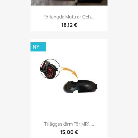
Förlängda Muttrar Och...
18,12 €
NY
Tilläggsskärm För MR1,...
15,00 €