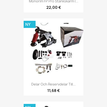
Monorim FP Pro Stänkskärm I...
22,00 €
NY
Delar Och Reservdelar Till...
11,68 €