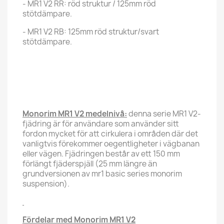
- MR1 V2 RR: röd struktur / 125mm röd
stötdämpare.
- MR1 V2 RB: 125mm röd struktur/svart
stötdämpare.
Monorim MR1 V2 medelnivå:
denna serie MR1 V2-
fjädring är för användare som använder sitt
fordon mycket för att cirkulera i områden där det
vanligtvis förekommer oegentligheter i vägbanan
eller vägen. Fjädringen består av ett 150 mm
förlängt fjäderspjäll (25 mm längre än
grundversionen av mr1 basic series monorim
suspension).
Fördelar med Monorim MR1 V2