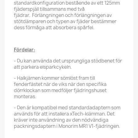
standardkonfiguration bestående av ett 125mm
fjäderspjäll tillsammans med två
fjädrar. Förlängningen och förlängningen av
stötdämparen och typen av fjäder bestämmer
dess förmåga att absorbera spårfel.
Fördelar:
- Du kan använda det ursprungliga stödbenet för
att parkera elsparkcykeln.
- Halkjärnen kommer sömlöst fram till
fenderfästet när de viks när den specifika
dörrklockan som medföljer fjädringshuset
monteras.
- Den är kompatibel med standardadaptern som
används för att installera xTech-klämman. Det
kräver inte användning av den nödvändiga
packningsdaptern i Monorim MR1 V1-fjädringen.