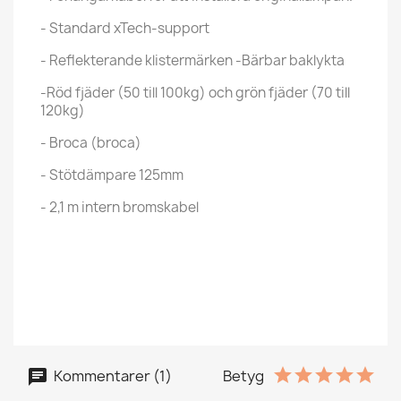
- Standard xTech-support
- Reflekterande klistermärken -Bärbar baklykta
-Röd fjäder (50 till 100kg) och grön fjäder (70 till
120kg)
- Broca (broca)
- Stötdämpare 125mm
- 2,1 m intern bromskabel
Kommentarer (1)
Betyg