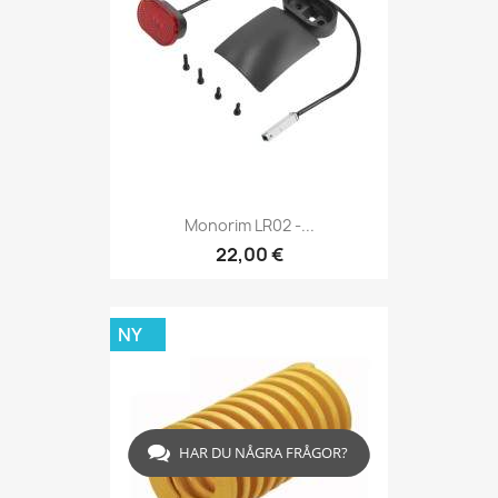
Monorim LR02 -...
22,00 €
NY
HAR DU NÅGRA FRÅGOR?