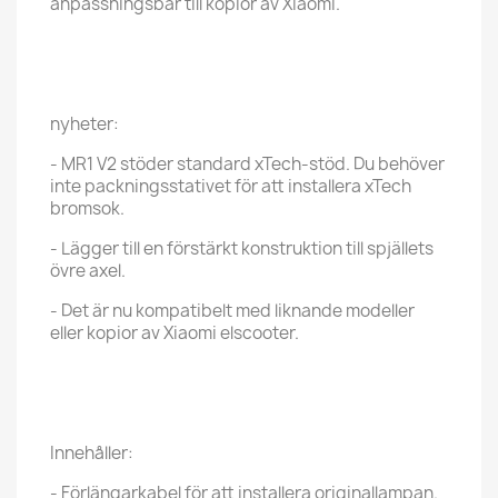
anpassningsbar till kopior av Xiaomi.
nyheter:
- MR1 V2 stöder standard xTech-stöd. Du behöver
inte packningsstativet för att installera xTech
bromsok.
- Lägger till en förstärkt konstruktion till spjällets
övre axel.
- Det är nu kompatibelt med liknande modeller
eller kopior av Xiaomi elscooter.
Innehåller:
- Förlängarkabel för att installera originallampan.