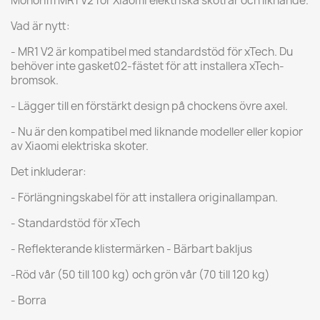
Monorim MR1 V2 för Xiaomi elektriska skotrar och liknande.
Vad är nytt:
- MR1 V2 är kompatibel med standardstöd för xTech. Du
behöver inte gasket02-fästet för att installera xTech-
bromsok.
- Lägger till en förstärkt design på chockens övre axel.
- Nu är den kompatibel med liknande modeller eller kopior
av Xiaomi elektriska skoter.
Det inkluderar:
- Förlängningskabel för att installera originallampan.
- Standardstöd för xTech
- Reflekterande klistermärken - Bärbart bakljus
-Röd vår (50 till 100 kg) och grön vår (70 till 120 kg)
- Borra