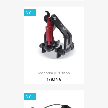
NY
Monorim MR1 Bison
179,14 €
NY