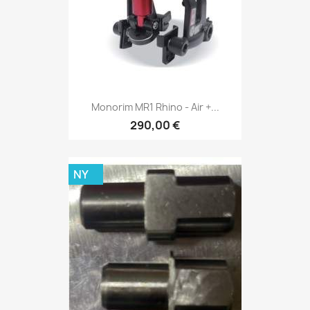
Monorim MR1 Rhino - Air +...
290,00 €
NY