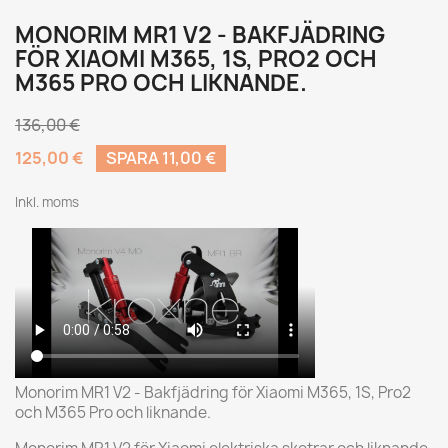
MONORIM MR1 V2 - BAKFJÄDRING
FÖR XIAOMI M365, 1S, PRO2 OCH
M365 PRO OCH LIKNANDE.
136,00 €
125,00 €
SPARA 11,00 €
Inkl. moms
Monorim MR1 V2 - Bakfjädring för Xiaomi M365, 1S, Pro2
och M365 Pro och liknande.