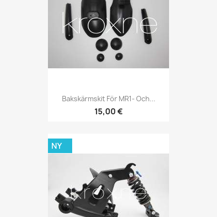
Bakskärmskit För MR1- Och...
15,00 €
NY