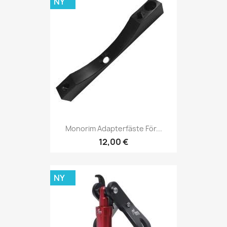
NY
Monorim Adapterfäste För...
12,00 €
NY