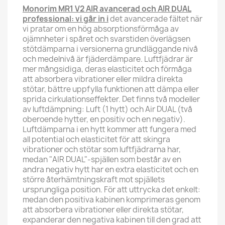
Monorim MR1 V2 AIR avancerad och AIR DUAL
professional: vi går in i
det avancerade fältet när
vi pratar om en hög absorptionsförmåga av
ojämnheter i spåret och svarstiden överlägsen
stötdämparna i versionerna grundläggande nivå
och medelnivå är fjäderdämpare. Luftfjädrar är
mer mångsidiga, deras elasticitet och förmåga
att absorbera vibrationer eller mildra direkta
stötar, bättre uppfylla funktionen att dämpa eller
sprida cirkulationseffekter. Det finns två modeller
av luftdämpning: Luft (1 hytt) och Air DUAL (två
oberoende hytter, en positiv och en negativ).
Luftdämparna i en hytt kommer att fungera med
all potential och elasticitet för att skingra
vibrationer och stötar som luftfjädrarna har,
medan "AIR DUAL"-spjällen som består av en
andra negativ hytt har en extra elasticitet och en
större återhämtningskraft mot spjällets
ursprungliga position. För att uttrycka det enkelt:
medan den positiva kabinen komprimeras genom
att absorbera vibrationer eller direkta stötar,
expanderar den negativa kabinen till den grad att