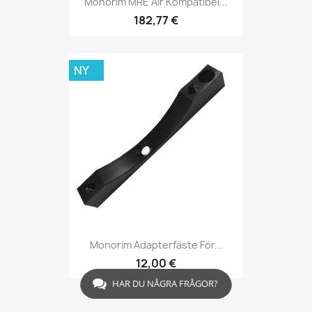
Monorim MRE Air Kompatibel...
182,77 €
NY
Monorim Adapterfäste För...
12,00 €
HAR DU NÅGRA FRÅGOR?