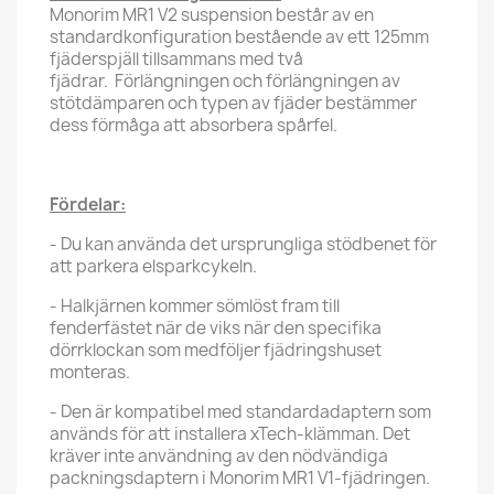
Monorim MR1 V2 suspension består av en
standardkonfiguration bestående av ett 125mm
fjäderspjäll tillsammans med två
fjädrar. Förlängningen och förlängningen av
stötdämparen och typen av fjäder bestämmer
dess förmåga att absorbera spårfel.
Fördelar:
- Du kan använda det ursprungliga stödbenet för
att parkera elsparkcykeln.
- Halkjärnen kommer sömlöst fram till
fenderfästet när de viks när den specifika
dörrklockan som medföljer fjädringshuset
monteras.
- Den är kompatibel med standardadaptern som
används för att installera xTech-klämman. Det
kräver inte användning av den nödvändiga
packningsdaptern i Monorim MR1 V1-fjädringen.