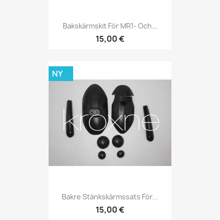
Bakskärmskit För MR1- Och...
15,00 €
NY
Bakre Stänkskärmssats För...
15,00 €