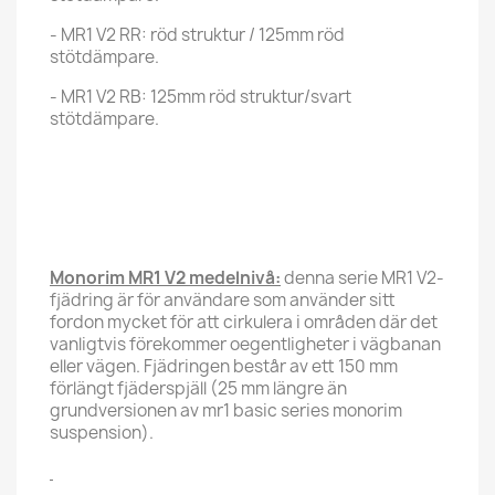
- MR1 V2 RR: röd struktur / 125mm röd
stötdämpare.
- MR1 V2 RB: 125mm röd struktur/svart
stötdämpare.
Monorim MR1 V2 medelnivå:
denna serie MR1 V2-
fjädring är för användare som använder sitt
fordon mycket för att cirkulera i områden där det
vanligtvis förekommer oegentligheter i vägbanan
eller vägen. Fjädringen består av ett 150 mm
förlängt fjäderspjäll (25 mm längre än
grundversionen av mr1 basic series monorim
suspension).