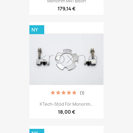
Monorim MR1 Bison
179,14 €
NY
(1)
XTech-Stöd För Monorim...
18,00 €