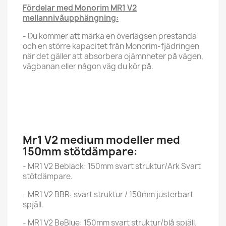
Fördelar med Monorim MR1 V2
mellannivåupphängning:
- Du kommer att märka en överlägsen prestanda
och en större kapacitet från Monorim-fjädringen
när det gäller att absorbera ojämnheter på vägen,
vägbanan eller någon väg du kör på.
Mr1 V2 medium modeller med
150mm stötdämpare:
- MR1 V2 Beblack: 150mm svart struktur/Ark Svart
stötdämpare.
- MR1 V2 BBR: svart struktur / 150mm justerbart
spjäll.
- MR1 V2 BeBlue: 150mm svart struktur/blå spjäll.