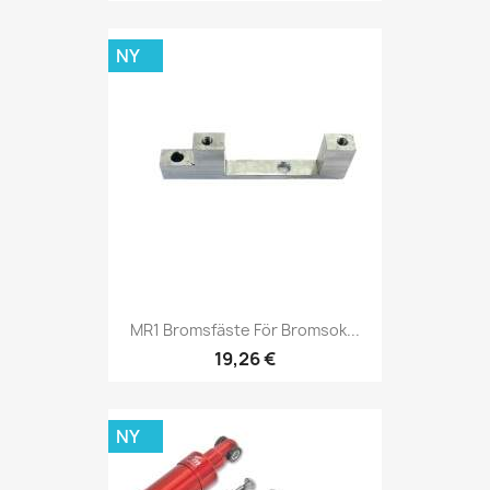
NY
MR1 Bromsfäste För Bromsok...
19,26 €
NY