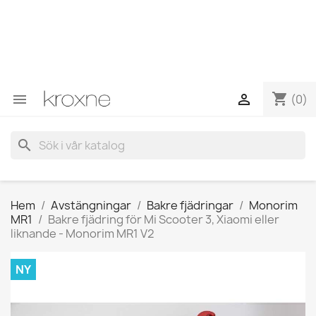
Om du inte har hittat produkten du letar efter eller har
frågor om en specifik produkt kan du kontakta oss via
WhatsApp för att få ett snabbare svar på dina frågor -->
WhatsApp +34 696403761
shopping_cart


(0)
search
Hem
Avstängningar
Bakre fjädringar
Monorim
MR1
Bakre fjädring för Mi Scooter 3, Xiaomi eller
liknande - Monorim MR1 V2
NY