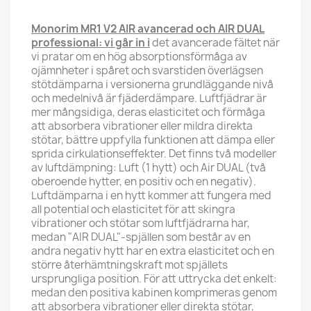
Monorim MR1 V2 AIR avancerad och AIR DUAL
professional: vi går in i
det avancerade fältet när
vi pratar om en hög absorptionsförmåga av
ojämnheter i spåret och svarstiden överlägsen
stötdämparna i versionerna grundläggande nivå
och medelnivå är fjäderdämpare. Luftfjädrar är
mer mångsidiga, deras elasticitet och förmåga
att absorbera vibrationer eller mildra direkta
stötar, bättre uppfylla funktionen att dämpa eller
sprida cirkulationseffekter. Det finns två modeller
av luftdämpning: Luft (1 hytt) och Air DUAL (två
oberoende hytter, en positiv och en negativ).
Luftdämparna i en hytt kommer att fungera med
all potential och elasticitet för att skingra
vibrationer och stötar som luftfjädrarna har,
medan "AIR DUAL"-spjällen som består av en
andra negativ hytt har en extra elasticitet och en
större återhämtningskraft mot spjällets
ursprungliga position. För att uttrycka det enkelt:
medan den positiva kabinen komprimeras genom
att absorbera vibrationer eller direkta stötar,