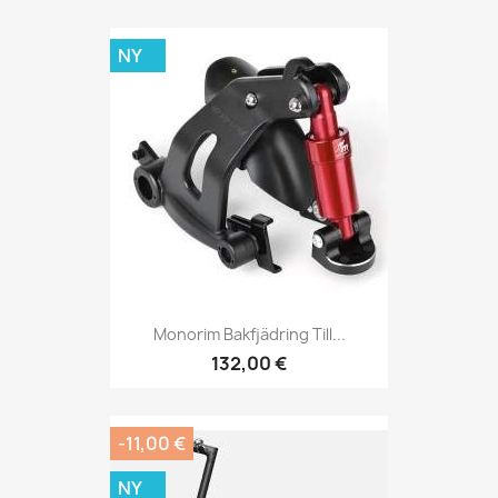
NY
Monorim Bakfjädring Till...
132,00 €
-11,00 €
NY