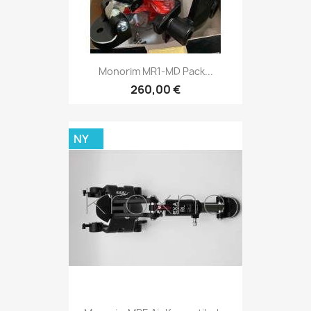
Monorim MR1-MD Pack...
260,00 €
NY