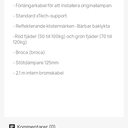
- Förlängarkabel för att installera originallampan.
- Standard xTech-support
- Reflekterande klistermärken -Bärbar baklykta
-Röd fjäder (50 till 100kg) och grön fjäder (70 till
120kg)
- Broca (broca)
- Stötdämpare 125mm
- 2,1 m intern bromskabel
Kommentarer (0)