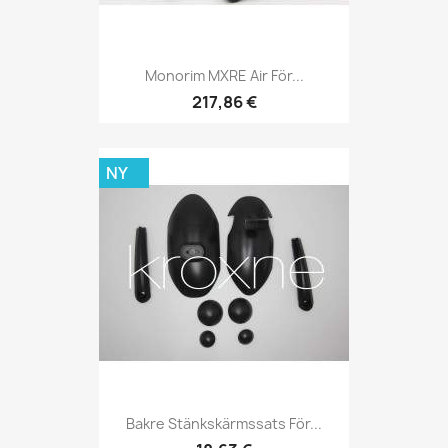
Monorim MXRE Air För...
217,86 €
NY
Bakre Stänkskärmssats För...