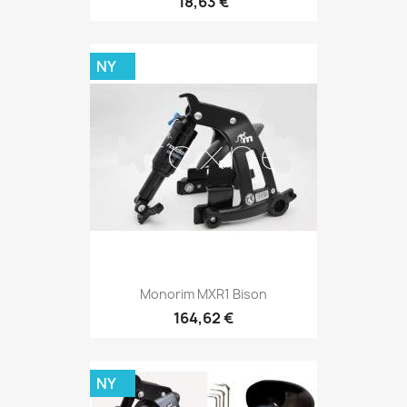
18,63 €
NY
Monorim MXR1 Bison
164,62 €
NY