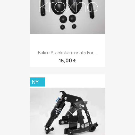
Bakre Stänkskärmssats För...
15,00 €
NY