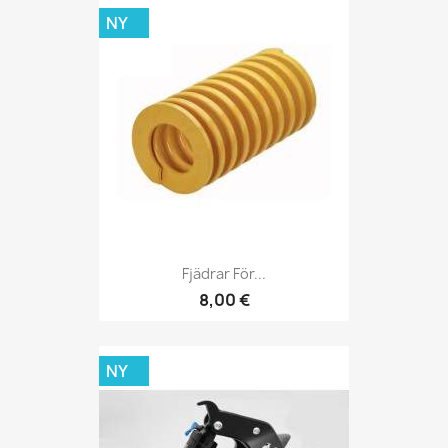
NY
Fjädrar För...
8,00 €
NY