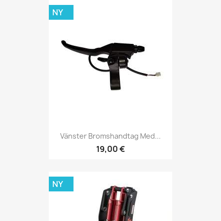
NY
Vänster Bromshandtag Med...
19,00 €
NY