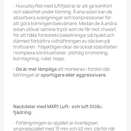
- Huvudsyftet med luftfjädrar är att ge komfort
och säkerhet under körning. Å ena sidan kan de
absorbera svängningar och kompressioner för
att göra körningen bekvämare. Medan de å andra
sidan utövar samma tryck som de får mot chassit
för att hålla fordonets belastningar på hjulet och
därmed förbättra vidhäftningen av däcken på
trottoaren. Följaktligen ökar de också stabiliteten
i komplexa körsituationer: plötslig bromsning,
kurvtagning, rullar, hopp.
- De är mer lämpliga
att monteras i fordon där
körningen är
sportigare eller aggressivare.
Nackdelar med MXR1 Luft- och luft DUAL-
fjädring:
- Förlängningen av spjället är överlägsen
originalspjället med 15 mm och 40 mm, därför når