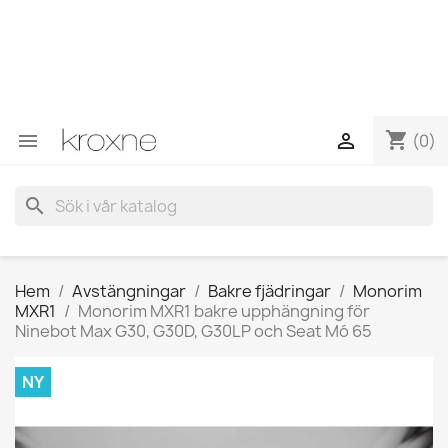
Om du inte har hittat produkten du letar efter eller har
frågor om en specifik produkt kan du kontakta oss via
WhatsApp för att få ett snabbare svar på dina frågor -->
WhatsApp +34 696403761
shopping_cart


(0)
search
Hem
Avstängningar
Bakre fjädringar
Monorim
MXR1
Monorim MXR1 bakre upphängning för
Ninebot Max G30, G30D, G30LP och Seat Mó 65
NY