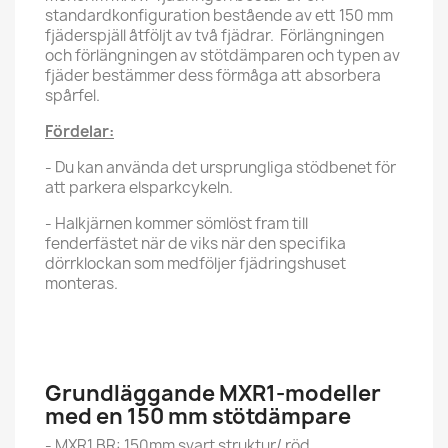
standardkonfiguration bestående av ett 150 mm
fjäderspjäll åtföljt av två fjädrar. Förlängningen
och förlängningen av stötdämparen och typen av
fjäder bestämmer dess förmåga att absorbera
spårfel.
Fördelar:
- Du kan använda det ursprungliga stödbenet för
att parkera elsparkcykeln.
- Halkjärnen kommer sömlöst fram till
fenderfästet när de viks när den specifika
dörrklockan som medföljer fjädringshuset
monteras.
Grundläggande MXR1-modeller
med en 150 mm stötdämpare
- MXR1 BR: 150mm svart struktur/ röd