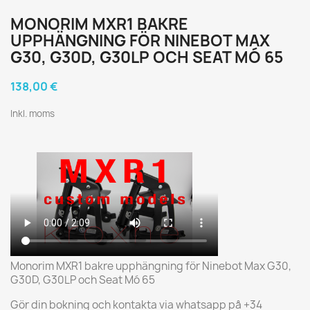
MONORIM MXR1 BAKRE
UPPHÄNGNING FÖR NINEBOT MAX
G30, G30D, G30LP OCH SEAT MÓ 65
138,00 €
Inkl. moms
Monorim MXR1 bakre upphängning för Ninebot Max G30,
G30D, G30LP och Seat Mó 65
Gör din bokning och kontakta via whatsapp på +34