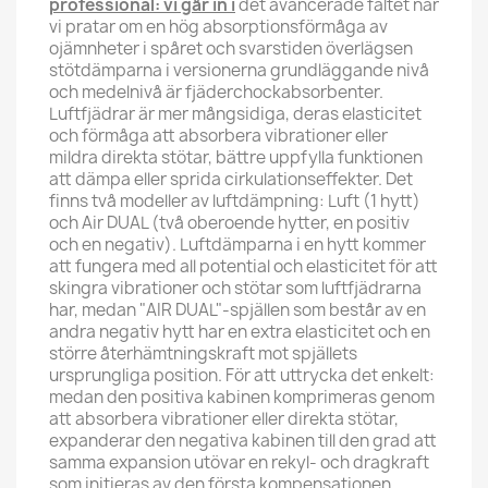
professional: vi går in i
det avancerade fältet när
vi pratar om en hög absorptionsförmåga av
ojämnheter i spåret och svarstiden överlägsen
stötdämparna i versionerna grundläggande nivå
och medelnivå är fjäderchockabsorbenter.
Luftfjädrar är mer mångsidiga, deras elasticitet
och förmåga att absorbera vibrationer eller
mildra direkta stötar, bättre uppfylla funktionen
att dämpa eller sprida cirkulationseffekter. Det
finns två modeller av luftdämpning: Luft (1 hytt)
och Air DUAL (två oberoende hytter, en positiv
och en negativ). Luftdämparna i en hytt kommer
att fungera med all potential och elasticitet för att
skingra vibrationer och stötar som luftfjädrarna
har, medan "AIR DUAL"-spjällen som består av en
andra negativ hytt har en extra elasticitet och en
större återhämtningskraft mot spjällets
ursprungliga position. För att uttrycka det enkelt:
medan den positiva kabinen komprimeras genom
att absorbera vibrationer eller direkta stötar,
expanderar den negativa kabinen till den grad att
samma expansion utövar en rekyl- och dragkraft
som initieras av den första kompensationen