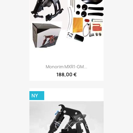
Monorim MXR1-GM...
188,00 €
NY