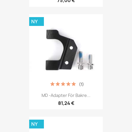
75,00 €
NY
(1)
MD -adapter För Bakre...
81,24 €
NY