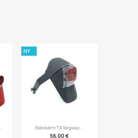
NY
Snabbvy

..
Bakskärm Till Segway...
56,00 €