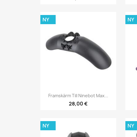
NY
NY
Snabbvy

Framskärm Till Ninebot Max...
28,00 €
NY
NY