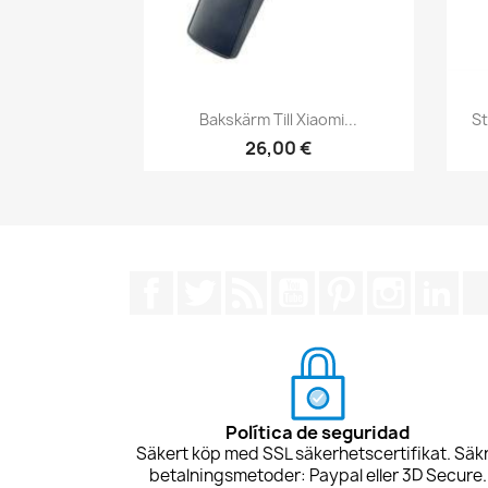
Snabbvy

Bakskärm Till Xiaomi...
St
26,00 €
Facebook
Twitter
RSS
YouTube
Pinterest
Instagra
Lin
Política de seguridad
Säkert köp med SSL säkerhetscertifikat. Säk
betalningsmetoder: Paypal eller 3D Secure.