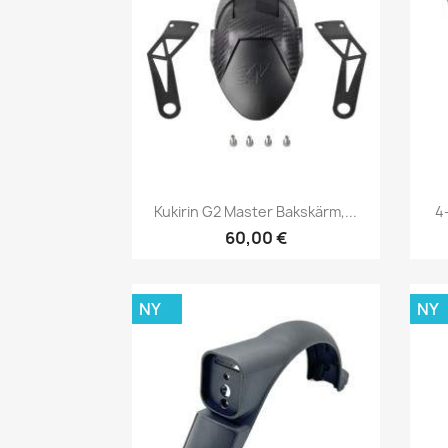
Snabbvy

Kukirin G2 Master Bakskärm,...
4
60,00 €
NY
NY