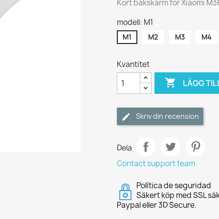
Kort bakskärm för Xiaomi M3
modell: M1
M1
M2
M3
M4
Kvantitet

LÄGG TIL
Skriv din recension
Dela
Contact support team
Política de seguridad
Säkert köp med SSL säk
Paypal eller 3D Secure.