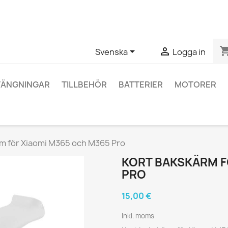
ågor om en specifik produkt kan du kontakta oss via WhatsApp fö
shopping_


Svenska
Logga in
TÄNGNINGAR
TILLBEHÖR
BATTERIER
MOTORER
m för Xiaomi M365 och M365 Pro
KORT BAKSKÄRM F
PRO
15,00 €
Inkl. moms