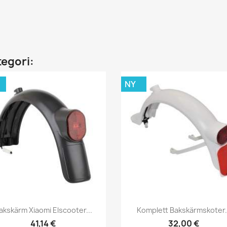
tegori:
NY
Snabbvy
Snabbvy


akskärm Xiaomi Elscooter...
Komplett Bakskärmskoter.
41,14 €
32,00 €