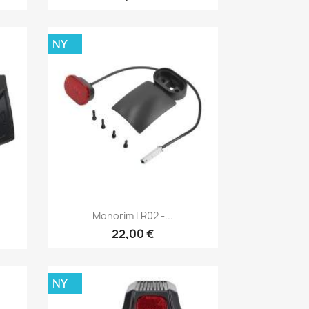
NY
Snabbvy

Monorim LR02 -...
22,00 €
NY