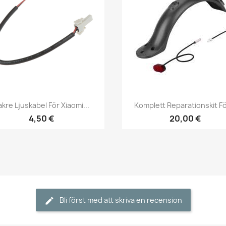
Snabbvy
Snabbvy


kre Ljuskabel För Xiaomi...
Komplett Reparationskit För
4,50 €
20,00 €
Bli först med att skriva en recension