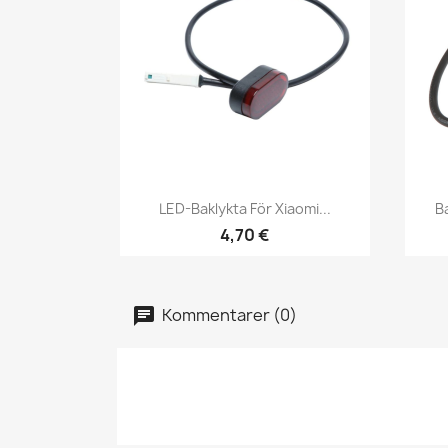
Snabbvy

LED-Baklykta För Xiaomi...
Ba
4,70 €
Kommentarer (0)