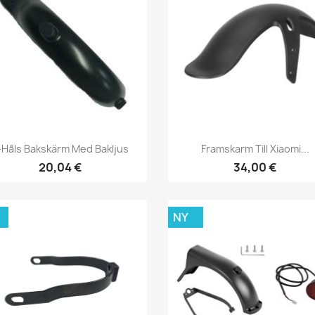
Snabbvy
Snabbvy


-Håls Bakskärm Med Bakljus
Framskarm Till Xiaomi...
20,04 €
34,00 €
NY