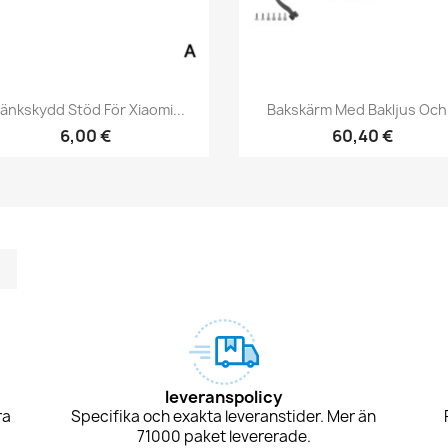
Snabbvy
Snabbvy


änkskydd Stöd För Xiaomi...
Bakskärm Med Bakljus Och.
6,00 €
60,40 €
m
kedIn
TikTok
leveranspolicy
ra
Specifika och exakta leveranstider. Mer än
71000 paket levererade.