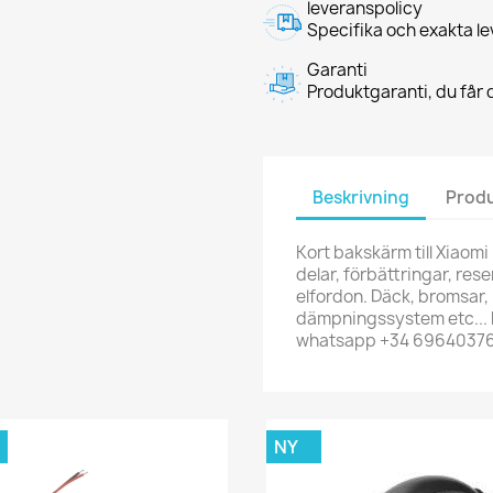
leveranspolicy
Specifika och exakta le
Garanti
Produktgaranti, du får d
Beskrivning
Produ
Kort bakskärm till Xiaomi
delar, förbättringar, reserv
elfordon. Däck, bromsar, 
dämpningssystem etc... h
whatsapp +34 6964037
NY