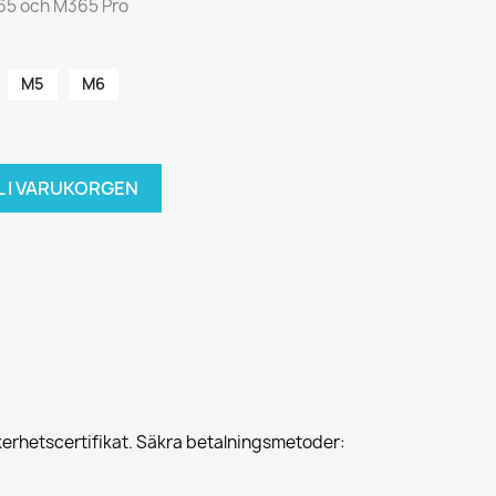
65 och M365 Pro
M5
M6
L I VARUKORGEN
erhetscertifikat. Säkra betalningsmetoder: