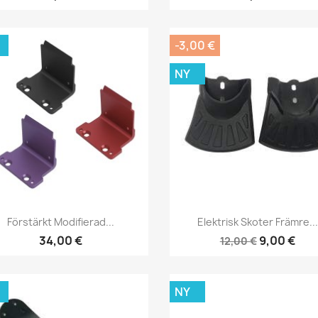
-3,00 €
NY
Snabbvy
Snabbvy


Förstärkt Modifierad...
Elektrisk Skoter Främre...
34,00 €
9,00 €
12,00 €
NY