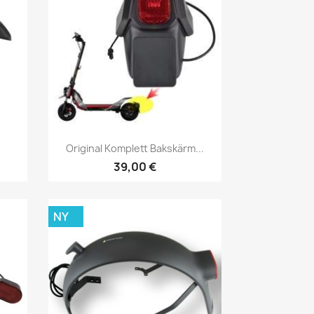
Snabbvy

Original Komplett Bakskärm...
39,00 €
NY