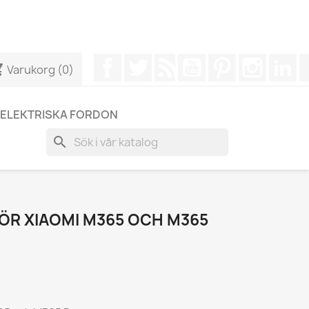
r att få ett snabbare svar på dina frågor --> WhatsApp +34
Facebook
Twitter
RSS
YouTube
Pinterest
Instagr
Li
cart
Varukorg
(0)
ELEKTRISKA FORDON
search
ÖR XIAOMI M365 OCH M365