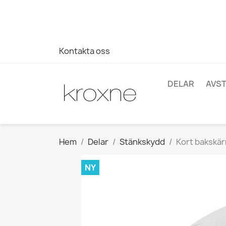
Om du inte har hittat produkten du letar efter eller har fr
696403761
Kontakta oss
DELAR
AVS
Hem
Delar
Stänkskydd
Kort bakskär
NY