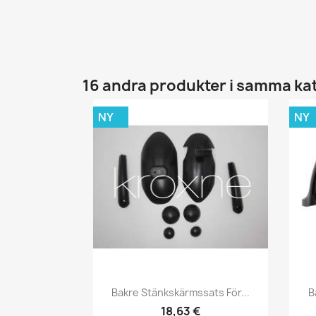
16 andra produkter i samma ka
NY
NY
Snabbvy

Bakre Stänkskärmssats För...
B
18,63 €