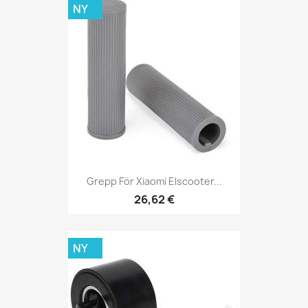
NY
Grepp För Xiaomi Elscooter...
26,62 €
NY