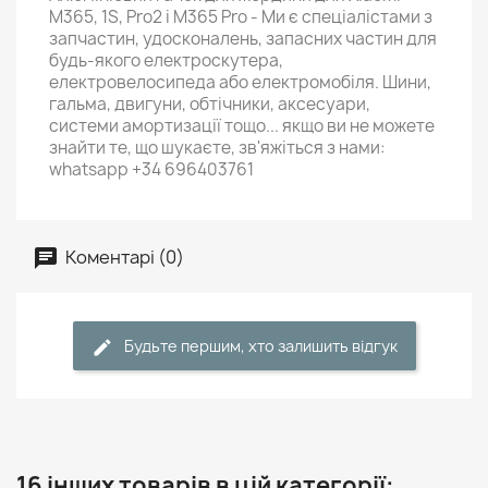
M365, 1S, Pro2 і M365 Pro - Ми є спеціалістами з
запчастин, удосконалень, запасних частин для
будь-якого електроскутера,
електровелосипеда або електромобіля. Шини,
гальма, двигуни, обтічники, аксесуари,
системи амортизації тощо... якщо ви не можете
знайти те, що шукаєте, зв'яжіться з нами:
whatsapp +34 696403761
Коментарі (0)
Будьте першим, хто залишить відгук
16 інших товарів в цій категорії: