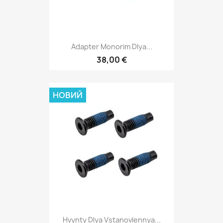
Adapter Monorim Dlya...
38,00 €
НОВИЙ
Hvynty Dlya Vstanovlennya...