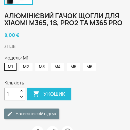
АЛЮМІНІЄВИЙ ГАЧОК ЩОГЛИ ДЛЯ
XIAOMI M365, 1S, PRO2 ТА M365 PRO
8,00 €
з ПДВ
модель: M1
M1
M2
M3
M4
M5
M6
Кількість

У КОШИК
Написати свій відгук