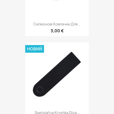
Силіконові Ковпачки Для...
3,00 €
НОВИЙ
Spetsialʹna Kryshka Dlya...