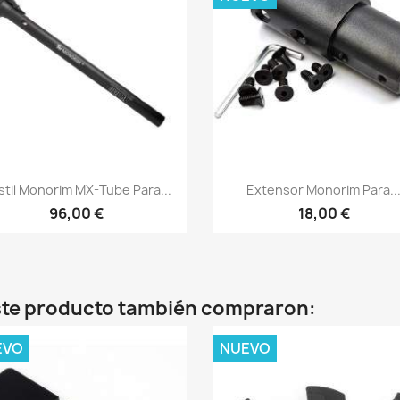
Vista rápida
Vista rápida


til Monorim MX-Tube Para...
Extensor Monorim Para..
96,00 €
18,00 €
este producto también compraron:
EVO
NUEVO