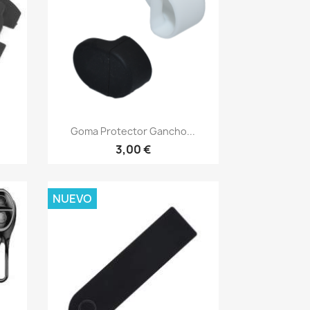
Vista rápida

Goma Protector Gancho...
3,00 €
NUEVO