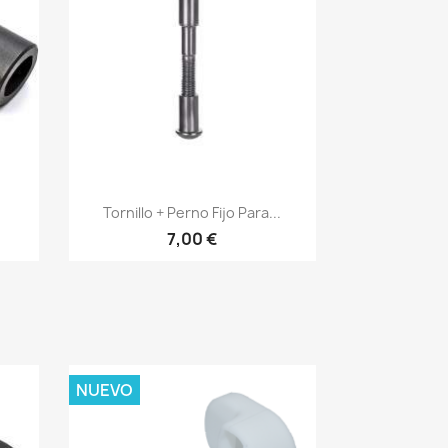
Vista rápida

.
Tornillo + Perno Fijo Para...
7,00 €
NUEVO