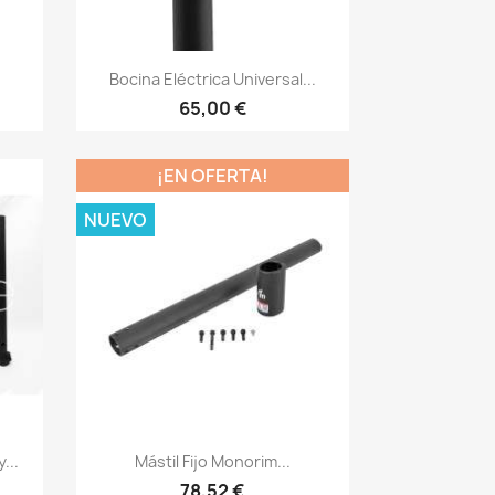
Vista rápida

Bocina Eléctrica Universal...
65,00 €
¡EN OFERTA!
NUEVO
Vista rápida

...
Mástil Fijo Monorim...
78,52 €