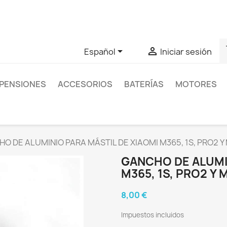
as sobre un producto en concreto tú puedes contactar con nos
s


Español
Iniciar sesión
PENSIONES
ACCESORIOS
BATERÍAS
MOTORES
O DE ALUMINIO PARA MÁSTIL DE XIAOMI M365, 1S, PRO2 Y
GANCHO DE ALUMIN
M365, 1S, PRO2 Y 
8,00 €
Impuestos incluidos