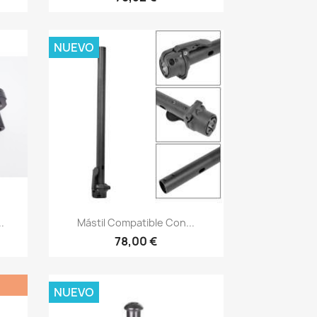
NUEVO
Vista rápida

.
Mástil Compatible Con...
78,00 €
NUEVO