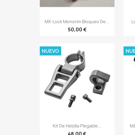
Vista rápida

MX-Lock Monorim Bloqueo De...
L
50,00 €
NUEVO
NU
Vista rápida

Kit De Hebilla Plegable...
Má
48,00 €