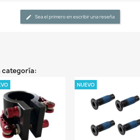
Sea el primero en escribir una reseña
 categoría:
EVO
NUEVO