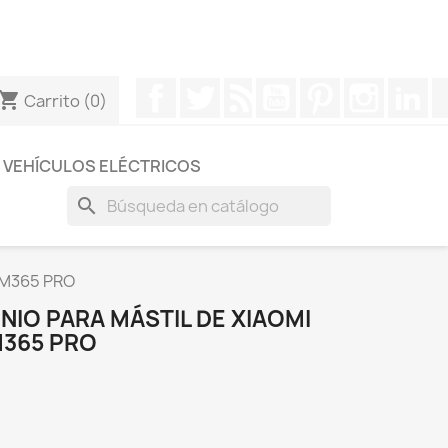
otros a través de Whatsapp para obtener una respuesta
Facebook
Twitter
Rss
YouTube
Pinterest
Instagr
Li
hopping_cart
Carrito
(0)
VEHÍCULOS ELÉCTRICOS
search
 M365 PRO
IO PARA MÁSTIL DE XIAOMI
M365 PRO