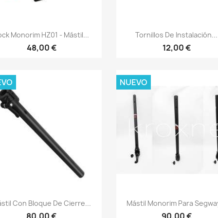
Vista rápida
Vista rápida


ock Monorim HZ01 - Mástil...
Tornillos De Instalación...
48,00 €
12,00 €
EVO
NUEVO
Vista rápida
Vista rápida


stil Con Bloque De Cierre...
Mástil Monorim Para Segway
80,00 €
90,00 €