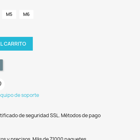
M5
M6
AL CARRITO
equipo de soporte
tificado de seguridad SSL. Métodos de pago
tos y precisos. Más de 71000 paquetes