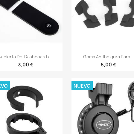
Vista rápida
Vista rápida


ubierta Del Dashboard /...
Goma Antiholgura Para...
3,00 €
5,00 €
EVO
NUEVO