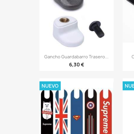
Vista rápida

Gancho Guardabarro Trasero...
C
6,30 €
NUEVO
NU