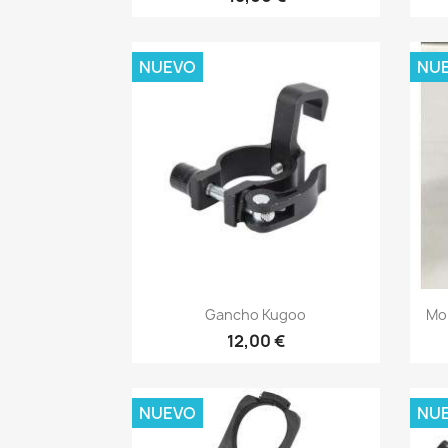
NUEVO
NU
Vista rápida

Gancho Kugoo
Mo
12,00 €
NUEVO
NU