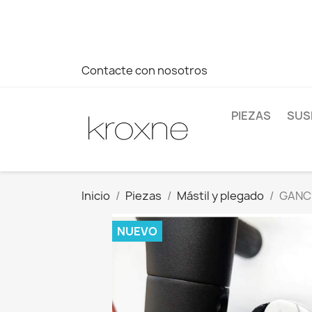
Si no has encontrado el producto que buscas o tienes dud
más rápida a tus consultas --> Whatsapp +34 696403761
Contacte con nosotros
PIEZAS
SUS
Inicio
Piezas
Mástil y plegado
GANCH
NUEVO