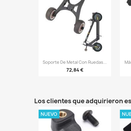
Vista rápida

Soporte De Metal Con Ruedas...
Más
72,84 €
Los clientes que adquirieron 
NUEVO
NU