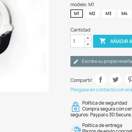
modelo: M1
M1
M2
M3
M4
Cantidad

AÑADIR 
Escriba su propia reseña
Compartir
Póngase en contacto con el 
Política de seguridad
Compra segura con cer
seguros: Paypal o 3D Secure.
Política de entrega
Plazos de envío concre