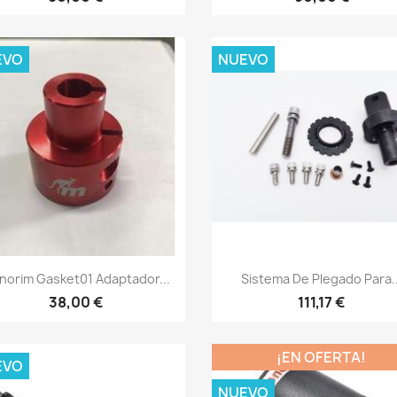
EVO
NUEVO
Vista rápida
Vista rápida


norim Gasket01 Adaptador...
Sistema De Plegado Para..
38,00 €
111,17 €
¡EN OFERTA!
EVO
NUEVO