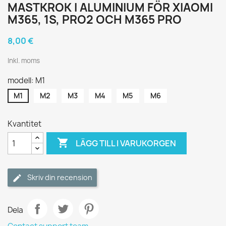
MASTKROK I ALUMINIUM FÖR XIAOMI
M365, 1S, PRO2 OCH M365 PRO
8,00 €
Inkl. moms
modell: M1
M1
M2
M3
M4
M5
M6
Kvantitet

LÄGG TILL I VARUKORGEN
Skriv din recension
Dela