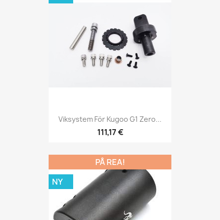
Viksystem För Kugoo G1 Zero...
111,17 €
PÅ REA!
NY