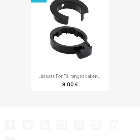
Låssats För Fällningsspaken...
8,00 €
Facebook
Twitter
RSS
YouTube
Pinterest
Instagram
LinkedIn
TikTok