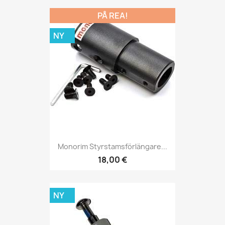
PÅ REA!
NY
Monorim Styrstamsförlängare...
18,00 €
NY