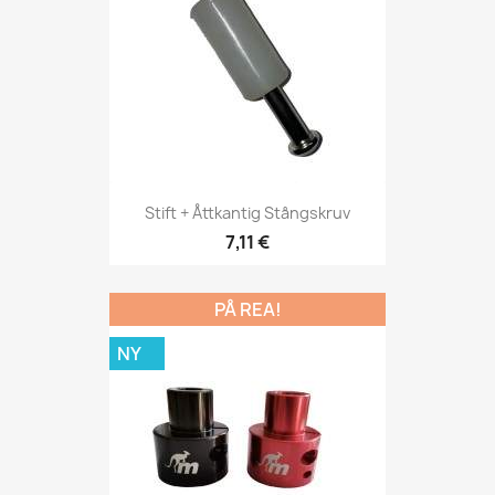
Stift + Åttkantig Stångskruv
7,11 €
PÅ REA!
NY