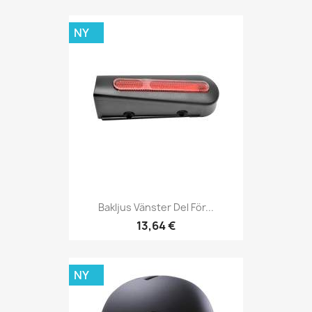
NY
Bakljus Vänster Del För...
13,64 €
NY