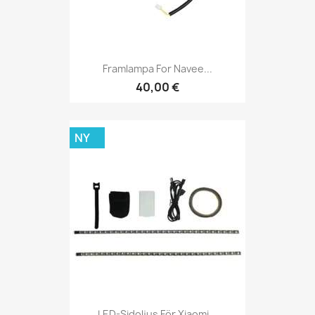
Framlampa For Navee...
40,00 €
NY
LED-Sidoljus För Xiaomi...