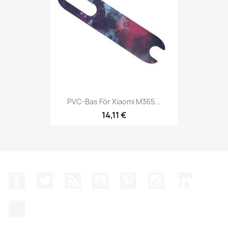
PVC-Bas För Xiaomi M365...
14,11 €
Facebook
Twitter
RSS
YouTube
Pinterest
Instagram
LinkedIn
TikTok