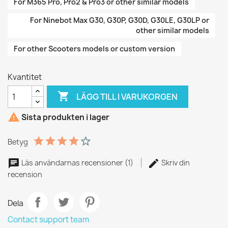
For M365 Pro, Pro2 & Pro3 or other similar models
For Ninebot Max G30, G30P, G30D, G30LE, G30LP or
other similar models
For other Scooters models or custom version
Kvantitet

LÄGG TILL I VARUKORGEN

Sista produkten i lager
Betyg
Läs användarnas recensioner (1)
Skriv din
recension
Dela
Contact support team