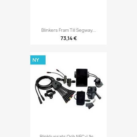
Blinkers Fram Till Segway...
73,14 €
NY
Blinkljussats Och NFC-Lås...