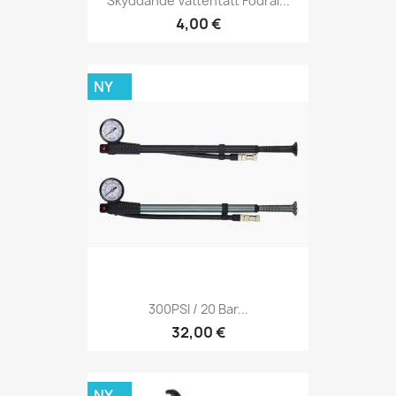
Skyddande Vattentätt Fodral...
4,00 €
NY
300PSI / 20 Bar...
32,00 €
NY